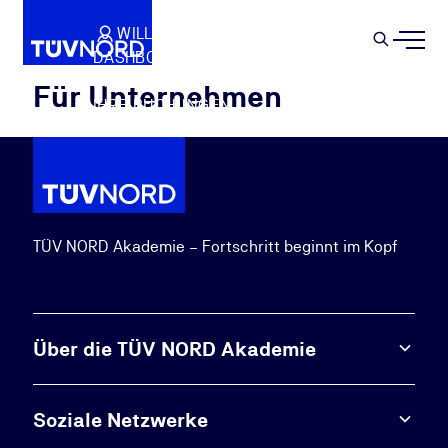
Springe zum Hauptinhalt
WILLKOMMEN
WARENKORB
SEMIN
DASHBOARD
Suche
IHR PROFIL
Für Unternehmen
IHRE BUCHUNGEN
ABMELDEN
TÜV NORD Akademie – Fortschritt beginnt im Kopf
Über die TÜV NORD Akademie
Soziale Netzwerke