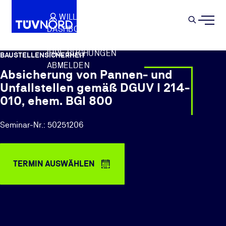
Springe zum Hauptinhalt
WILLKOMMEN
WARENKORB
SEMIN
DASHBOARD
Suche
IHR PROFIL
IHRE BUCHUNGEN
BAUSTELLENSICHERHEIT
ABMELDEN
Absicherung von Pannen- und
Unfallstellen gemäß DGUV I 214-
010, ehem. BGI 800
Seminar-Nr.: 50251206
TERMIN AUSWÄHLEN