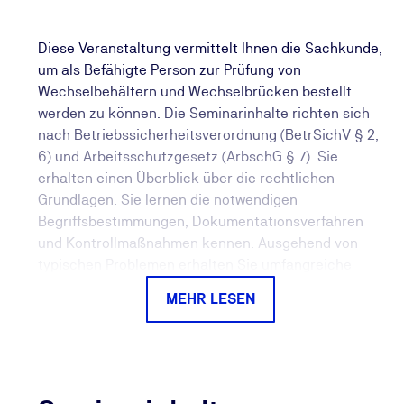
Diese Veranstaltung vermittelt Ihnen die Sachkunde,
um als Befähigte Person zur Prüfung von
Wechselbehältern und Wechselbrücken bestellt
werden zu können. Die Seminarinhalte richten sich
nach Betriebssicherheitsverordnung (BetrSichV § 2,
6) und Arbeitsschutzgesetz (ArbschG § 7). Sie
erhalten einen Überblick über die rechtlichen
Grundlagen. Sie lernen die notwendigen
Begriffsbestimmungen, Dokumentationsverfahren
und Kontrollmaßnahmen kennen. Ausgehend von
typischen Problemen erhalten Sie umfangreiche
Anleitungen und Hilfestellungen.
MEHR LESEN
Wechselbehälter und Wechselbrücken sind durch
ihre Einstufung als Arbeitsmittel jährlich durch eine
Befähigte Person wiederkehrend zu prüfen.
Rechtsgrundlage bilden die