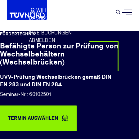
Springe zum Hauptinhalt
WILLKOMMEN
WARENKORB
SEMIN
DASHBOARD
Suche
IHR PROFIL
IHRE BUCHUNGEN
FÖRDERTECHNIK
ABMELDEN
Befähigte Person zur Prüfung von
Wechselbehältern
(Wechselbrücken)
UVV-Prüfung Wechselbrücken gemäß DIN
EN 283 und DIN EN 284
Seminar-Nr.: 60102501
TERMIN AUSWÄHLEN