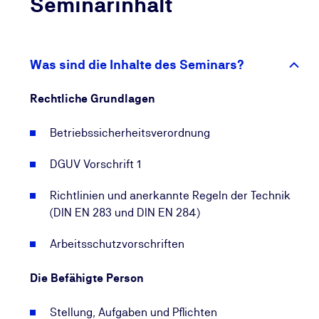
Seminarinhalt
Betriebssicherheitsverordnung (BetrSichV) und die
DIN-Normen DIN EN 283 und DIN EN 284.
Innovative Unterrichtsmaterialien erleichtern Ihnen
Was sind die Inhalte des Seminars?
die Umsetzung des Gelernten in Ihren Berufsalltag.
Das Seminar bietet genügend Möglichkeiten, um
Rechtliche Grundlagen
sich mit anderen Teilnehmern auszutauschen und zu
vernetzen.
Betriebssicherheitsverordnung
DGUV Vorschrift 1
Richtlinien und anerkannte Regeln der Technik
(DIN EN 283 und DIN EN 284)
Arbeitsschutzvorschriften
Die Befähigte Person
Stellung, Aufgaben und Pflichten