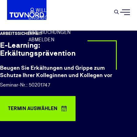
Springe zum Hauptinhalt
WILLKOMMEN
WARENKORB
SEMIN
DASHBOARD
Suche
IHR PROFIL
IHRE BUCHUNGEN
ARBEITSSICHERHEIT
ABMELDEN
E-Learning:
Erkältungsprävention
Beugen Sie Erkältungen und Grippe zum
Schutze Ihrer Kolleginnen und Kollegen vor
Seminar-Nr.: 50201747
TERMIN AUSWÄHLEN