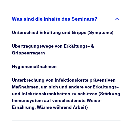
Oberflächen. Mit diesen Maßnahmen gelingt es
Ihnen, die Infektionskette zu unterbrechen.
Was sind die Inhalte des Seminars?
Zudem erfahren Sie in unserem kurzen E-Learning,
was Sie tun können, um Ihr Immunsystem zu stärken
Unterschied Erkältung und Grippe (Symptome)
und wie Sie sich verhalten sollten, wenn Sie sich
trotz aller Vorkehrungen anstecken.
Übertragungswege von Erkältungs- &
Grippeerregern
Bleiben Sie gesund und schützen Sie Ihre
Arbeitsumgebung vor Infektionen!
Hygienemaßnahmen
Unterbrechung von Infektionskette präventiven
Maßnahmen, um sich und andere vor Erkaltungs-
und Infektionskrankheiten zu schützen (Stärkung
Immunsystem auf verschiedenste Weise-
Ernährung, Wärme während Arbeit)