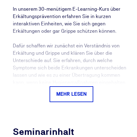
In unserem 30-menütigem E-Learning-Kurs über
Erkältungsprävention erfahren Sie in kurzen
interaktiven Einheiten, wie Sie sich gegen
Erkältungen oder gar Grippe schützen können.
Dafür schaffen wir zunächst ein Verständnis von
Erkältung und Grippe und klären Sie über die
Unterschiede auf. Sie erfahren, durch welche
Symptome sich beide Erkrankungen unterscheiden
lassen und wie es zu einer Übertragung kommen
kann, wenn keine Hygienemaßnahmen eingehalten
werden.
MEHR LESEN
So liegt der Fokus der Erkältungsprävention auf
geeignete Schutzmaßnahmen, wie
regelmäßiges Händewaschen, das Vermeiden des
direkten Kontaktes mit Erkrankten sowie das
Seminarinhalt
häufige Reinigen genutzter Kontakt- bzw.