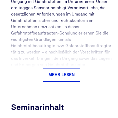
Umgang mit Gefahrstoffen im Unternehmen: Unser
dreitägiges Seminar befähigt Verantwortliche, die
gesetzlichen Anforderungen im Umgang mit
Gefahrstoffen sicher und rechtskonform im
Unternehmen umzusetzen. In dieser
Gefahrstoffbeauftragten-Schulung erlernen Sie die
wichtigsten Grundlagen, um als
Gefahrstoffbeauftragte bzw. Gefahrstoffbeauftragter
tätig zu werden – einschließlich der Vorschriften für
das Inverkehrbringen, den Umgang sowie das Lagern
und Entsorgen von Gefahrstoffen unter
Berücksichtigung der Gefahrstoffverordnung
MEHR LESEN
(GefStoffV) sowie relevanter TRGS.
Unternehmen, die mit gefährlichen Stoffen arbeiten,
sind verpflichtet, im Rahmen einer
Gefährdungsbeurteilung die damit verbundenen
Seminarinhalt
Gefährdungen durch eine fachkundige Person
(Gefahrstoffbeauftragte bzw.