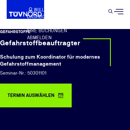
Springe zum Hauptinhalt
WILLKOMMEN
WARENKORB
SEMIN
DASHBOARD
Suche
IHR PROFIL
IHRE BUCHUNGEN
GEFAHRSTOFFE
ABMELDEN
Gefahrstoffbeauftragter
Schulung zum Koordinator für modernes
Gefahrstoffmanagement
Seminar-Nr.: 50301101
TERMIN AUSWÄHLEN