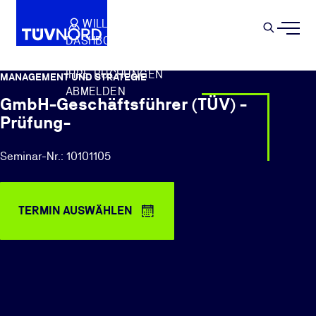
Springe zum Hauptinhalt
WILLKOMMEN
WARENKORB
SEMIN
DASHBOARD
Suche
IHR PROFIL
IHRE BUCHUNGEN
MANAGEMENT UND STRATEGIE
ABMELDEN
GmbH-Geschäftsführer (TÜV) -
Prüfung-
Seminar-Nr.: 10101105
TERMIN AUSWÄHLEN