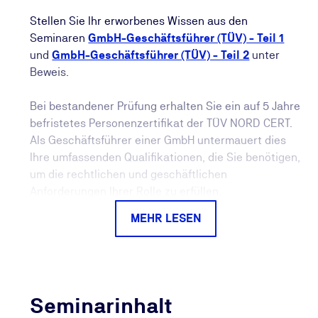
Stellen Sie Ihr erworbenes Wissen aus den
Seminaren
GmbH-Geschäftsführer (TÜV) - Teil 1
und
GmbH-Geschäftsführer (TÜV) - Teil 2
unter
Beweis.
Bei bestandener Prüfung erhalten Sie ein auf 5 Jahre
befristetes Personenzertifikat der TÜV NORD CERT.
Als Geschäftsführer einer GmbH untermauert dies
Ihre umfassenden Qualifikationen, die Sie benötigen,
um die rechtlichen und geschäftlichen
Anforderungen Ihrer Rolle zu erfüllen.
MEHR LESEN
Das Zertifikat schafft Vertrauen: Es ist deutlich
aussagekräftiger als eine reine
Teilnahmebescheinigung und belegt Ihre
Qualifikation durch eine erfolgreich absolvierte
Prüfung.
Seminarinhalt