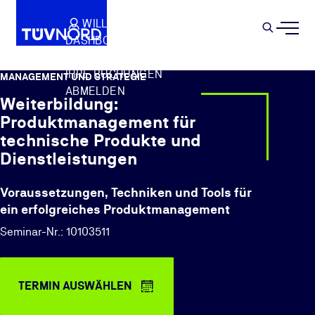
Springe zum Hauptinhalt
WILLKOMMEN
WARENKORB
SEMIN
DASHBOARD
Suche
IHR PROFIL
IHRE BUCHUNGEN
MANAGEMENT UND STRATEGIE
ABMELDEN
Weiterbildung:
Produktmanagement für
technische Produkte und
Dienstleistungen
Voraussetzungen, Techniken und Tools für
ein erfolgreiches Produktmanagement
Seminar-Nr.: 10103511
TERMIN AUSWÄHLEN