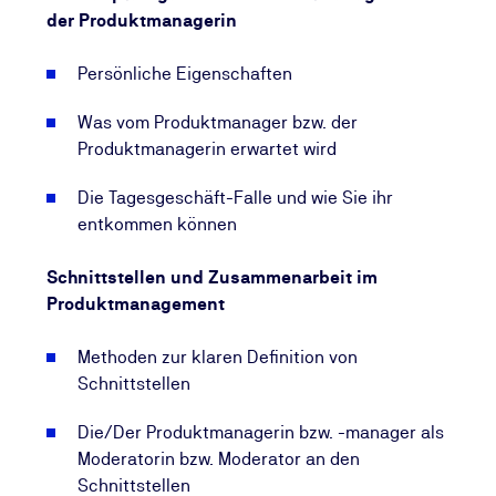
der Produktmanagerin
Dieses Grundlagenwissen erlangen Sie anhand
praktischer Beispiele in der Produktmanagement-
Persönliche Eigenschaften
Schulung. Die effektive Umsetzung des
Produktmanagements bildet somit einen
Was vom Produktmanager bzw. der
entscheidenden Wettbewerbsvorteil Ihres
Produktmanagerin erwartet wird
Unternehmens. Durch die im Praxis-Seminar
empfohlenen und trainierten Methoden und Tools
Die Tagesgeschäft-Falle und wie Sie ihr
wird die Wettbewerbsfähigkeit der Produkte und
entkommen können
Dienstleistungen weiter gesteigert.
Schnittstellen und Zusammenarbeit im
Nutzen Sie die Erfahrungen führender deutscher
Produktmanagement
Expertinnen und Experten für Produktmanagement
und binden Sie folgendes Wissen in Ihre Arbeit als
Methoden zur klaren Definition von
Produktmanagerin bzw. Produktmanager mit ein:
Schnittstellen
- Sie kennen die Voraussetzungen für eine
Die/Der Produktmanagerin bzw. -manager als
erfolgreiche Einführung und Optimierung von
Moderatorin bzw. Moderator an den
Produktmanagement.
Schnittstellen