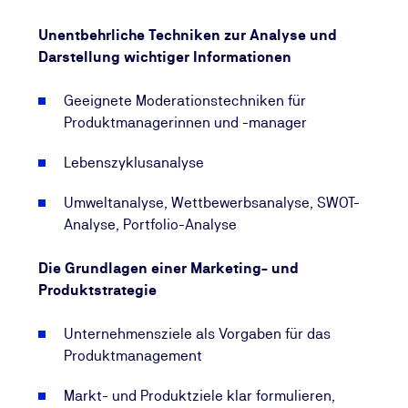
- Sie kennen die Aufgaben, Verantwortung und
Kompetenzen der Produktmanagerinnen und -
Unentbehrliche Techniken zur Analyse und
manager und schaffen die notwendigen
Darstellung wichtiger Informationen
Rahmenbedingungen für die Zusammenarbeit an den
Schnittstellen zu anderen Unternehmensbereichen.
Geeignete Moderationstechniken für
- Sie beherrschen die Methoden und Techniken zur
Produktmanagerinnen und -manager
Analyse und Darstellung wichtiger Informationen.
- Sie schaffen es, den Produktnutzen
Lebenszyklusanalyse
herauszuarbeiten und überzeugend zu
kommunizieren.
Umweltanalyse, Wettbewerbsanalyse, SWOT-
- Sie erarbeiten (Produkt-)Businesspläne und setzen
Analyse, Portfolio-Analyse
die Maßnahmen zielorientiert in allen
Unternehmensteilen um.
Die Grundlagen einer Marketing- und
Produktstrategie
Unternehmensziele als Vorgaben für das
Produktmanagement
Markt- und Produktziele klar formulieren,