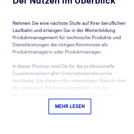
Der Nutzen im Überblick
Nehmen Sie eine nächste Stufe auf Ihrer beruflichen
Laufbahn und erlangen Sie in der Weiterbildung
Produktmanagement für technische Produkte und
Dienstleistungen die nötigen Kenntnisse als
Produktmanagerin oder Produktmanager.
In dieser Position sind Sie für die professionelle
Zusammenarbeit aller Unternehmensbereiche
zuständig. Sie steuern die notwendigen Abläufe über
den gesamten Produktlebenszyklus. Von der
Bedarfsanalyse im Markt, über den Entstehungs-
und Vermarktungsprozess der Produkte und
MEHR LESEN
Dienstleistungen bis hin zur notwendigen
Produktbereinigung am Ende des Lebenszyklus. Sie
sind somit aktiv an der Gestaltung des Erfolgs Ihrer
Produkte und Dienstleistungen beteiligt.