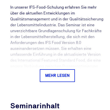
In unserer IFS-Food-Schulung erfahren Sie mehr
über die aktuellen Entwicklungen im
Qualitätsmanagement und in der Qualitätssicherung
der Lebensmittelindustrie. Das Seminar ist eine
unverzichtbare Grundlagenschulung für Fachkräfte
in der Lebensmittelherstellung, die sich mit den
Anforderungen des IFS Food Version 8.0
auseinandersetzen müssen. Sie erhalten eine
umfassende Einführung in die aktualisierte Version
des International Featured Standard Food, die eine
engere Verbindung zwischen Prozessoptimierung
und Lebensmittelsicherheit herstellt.
MEHR LESEN
Die Inhalte der Weiterbildung umfassen eine
detaillierte Betrachtung der IFS-Struktur sowie die
wesentlichen Änderungen von IFS Food 7 zu 8.0, wie
z. B.:
Seminarinhalt