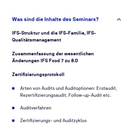
- neue Auditarten und -optionen sowie
überarbeitetes Auditverfahren und
Bewertungssystem im Zertifizierungsprotokoll,
Was sind die Inhalte des Seminars?
- verbesserte Richtlinien für Kommunikation,
Verantwortlichkeiten, Mitarbeiterschulungen und
IFS-Struktur und die IFS-Familie, IFS-
Messbarkeit,
Qualitätsmanagement
- überarbeitete Validierungs-,
Überwachungsverfahren und Dokumentation im
Zusammenfassung der wesentlichen
Rahmen des HACCP-Plans,
Änderungen IFS Food 7 zu 8.0
- Einführung der Wirksamkeitsüberprüfung für mehr
Personalhygiene,
Zertifizierungsprotokoll
- neue Verfahren zu den Themen Food Fraud,
Lieferantenüberwachung, Reinigung und
Arten von Audits und Auditoptionen: Erstaudit,
Desinfektion sowie Rückverfolgbarkeit durch den
Rezertifizierungsaudit, Follow-up-Audit etc.
neuen Prüf- und Überwachungsplan,
- Einführung eines risikobasierten
Auditverfahren
Umweltüberwachungsprogramms.
Zertifizierungs- und Auditzyklus
Ein Fokus liegt auf dem überarbeiteten HACCP-