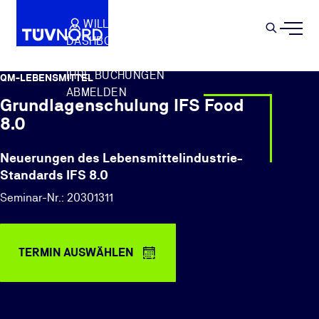
Springe zum Hauptinhalt
WILLKOMMEN
WARENKORB
SEMIN
DASHBOARD
Suche
IHR PROFIL
IHRE BUCHUNGEN
QM-LEBENSMITTEL
ABMELDEN
Grundlagenschulung IFS Food
8.0
Neuerungen des Lebensmittelindustrie-
Standards IFS 8.0
Seminar-Nr.: 20301311
TERMIN AUSWÄHLEN