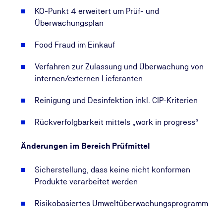
nachweist.
KO-Punkt 4 erweitert um Prüf- und
Überwachungsplan
Nutzen Sie diese Gelegenheit, um Ihr Wissen zu
erweitern und die Lebensmittelsicherheitskultur in
Food Fraud im Einkauf
Ihrem Unternehmen nachhaltig zu stärken.
Verfahren zur Zulassung und Überwachung von
internen/externen Lieferanten
Reinigung und Desinfektion inkl. CIP-Kriterien
Rückverfolgbarkeit mittels „work in progress“
Änderungen im Bereich Prüfmittel
Sicherstellung, dass keine nicht konformen
Produkte verarbeitet werden
Risikobasiertes Umweltüberwachungsprogramm