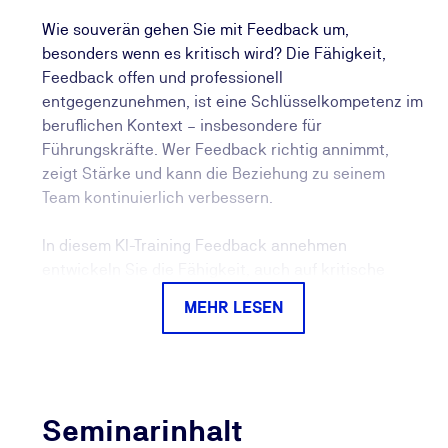
Wie souverän gehen Sie mit Feedback um,
besonders wenn es kritisch wird? Die Fähigkeit,
Feedback offen und professionell
entgegenzunehmen, ist eine Schlüsselkompetenz im
beruflichen Kontext – insbesondere für
Führungskräfte. Wer Feedback richtig annimmt,
zeigt Stärke und kann die Beziehung zu seinem
Team kontinuierlich verbessern.
In diesem KI-Training Feedback annehmen
entwickeln Sie die Fähigkeit, auch auf kritische
Rückmeldungen souverän und konstruktiv zu
MEHR LESEN
reagieren und daraus konkrete Maßnahmen
abzuleiten. Sie erkennen eigene Reaktionsmuster,
lernen emotionale Selbstregulation und üben in
simulierten Situationen den professionellen Umgang
mit Feedback.
Seminarinhalt