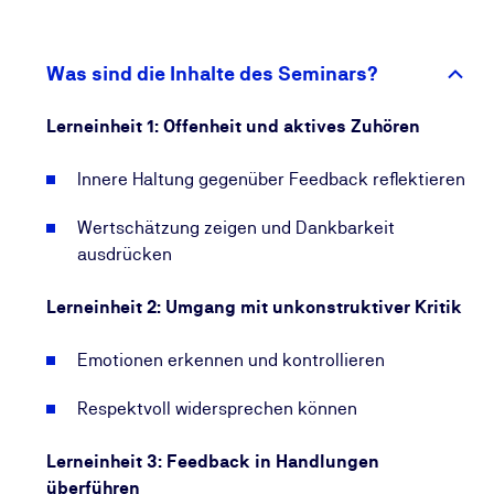
Ziel des KI-Kurses ist es, Ihre persönliche Reaktion
auf Feedback zu verbessern, Ihr Selbstbild in
Einklang mit dem Fremdbild zu bringen und das
Was sind die Inhalte des Seminars?
Miteinander im Team durch eine wertschätzende
Reaktion auf Rückmeldung zu stärken.
Lerneinheit 1: Offenheit und aktives Zuhören
Innere Haltung gegenüber Feedback reflektieren
Wertschätzung zeigen und Dankbarkeit
ausdrücken
Lerneinheit 2: Umgang mit unkonstruktiver Kritik
Emotionen erkennen und kontrollieren
Respektvoll widersprechen können
Lerneinheit 3: Feedback in Handlungen
überführen