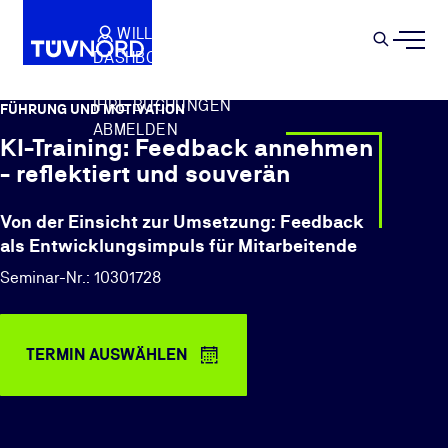
Springe zum Hauptinhalt
WILLKOMMEN
WARENKORB
SEMIN
DASHBOARD
Suche
IHR PROFIL
IHRE BUCHUNGEN
FÜHRUNG UND MOTIVATION
ABMELDEN
KI-Training: Feedback annehmen
- reflektiert und souverän
Von der Einsicht zur Umsetzung: Feedback
als Entwicklungsimpuls für Mitarbeitende
Seminar-Nr.: 10301728
TERMIN AUSWÄHLEN