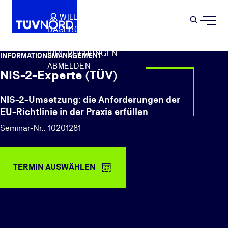
Springe zum Hauptinhalt
WILLKOMMEN
WARENKORB
SEMIN
DASHBOARD
Suche
IHR PROFIL
IHRE BUCHUNGEN
INFORMATIONSMANAGEMENT
ABMELDEN
NIS-2-Experte (TÜV)
NIS-2-Umsetzung: die Anforderungen der
EU-Richtlinie in der Praxis erfüllen
Seminar-Nr.: 10201281
TERMIN AUSWÄHLEN