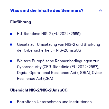
Asset Managements und eines Risk Assessments,
um mögliche IT-Sicherheitsrisiken zu identifizieren
Was sind die Inhalte des Seminars?
und zu bewerten. Weitere wichtige Schritte sind u. a.
die Implementierung:
Einführung
- eines Incident Managements, um Cyber Incidents
zu entdecken und zu bewältigen,
EU-Richtlinie NIS-2 (EU 2022/2555)
- eines Sicherheitsmanagementsystems, das dazu
beiträgt, die Sicherheitsmaßnahmen effektiv und
Gesetz zur Umsetzung von NIS-2 und Stärkung
regelmäßig zu überprüfen und auf dem neuesten
der Cybersicherheit – NIS-2UmsuCG
Stand zu halten, und eines
Weitere Europäische Rahmenbedingungen zur
- Business Continuity- und Krisenmanagements, um
Cybersecurity (CER-Richtlinie (EU 2022/2557),
die Geschäftsfähigkeit im Ernstfall sicherzustellen.
Digital Operational Resilience Act (DORA), Cyber
Resilience Act (CRA)
Unser Seminar zur NIS-2-Umsetzung ist für die
verantwortlichen Personen der betroffenen
Übersicht NIS-2/NIS-2UmsuCG
Unternehmen wichtig. Denn für mehr als 30.000
Unternehmen steigen die Sicherheitspflichten, die
Betroffene Unternehmen und Institutionen
mit Inkrafttreten des Umsetzungsgesetzes im
Oktober 2024 deutschlandweit gelten. Ab dann