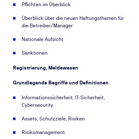
Pflichten im Überblick
sollten Leitungsorgane ausreichende Kenntnisse
nachweisen können, da sie ggf. persönlich haften
Überblick über die neuen Haftungsthemen für
und Verstöße mit hohen Geldstrafen belegt werden
die Betreiber/Manager
können.
Nationale Aufsicht
Nutzen Sie die Zeit und lassen Sie sich zum NIS-2-
Experten bzw. zur -Expertin (TÜV) ausbilden, um
Sanktionen
sicher in die NIS-2-Umsetzung zu starten und
künftig NIS-2-konform zu agieren.
Registrierung, Meldewesen
Grundlegende Begriffe und Definitionen
Informationssicherheit, IT-Sicherheit,
Cybersecurity
Assets, Schutzziele, Risiken
Risikomanagement