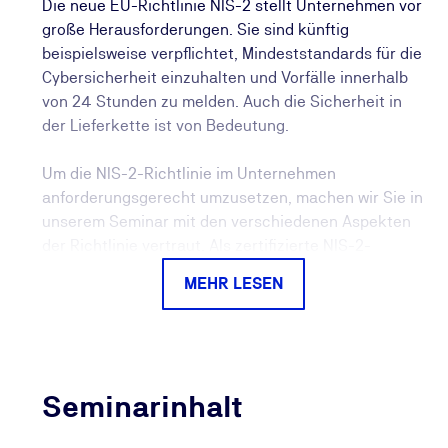
Die neue EU-Richtlinie NIS-2 stellt Unternehmen vor
große Herausforderungen. Sie sind künftig
beispielsweise verpflichtet, Mindeststandards für die
Cybersicherheit einzuhalten und Vorfälle innerhalb
von 24 Stunden zu melden. Auch die Sicherheit in
der Lieferkette ist von Bedeutung.
Um die NIS-2-Richtlinie im Unternehmen
anforderungsgerecht umzusetzen, machen wir Sie in
unserem Seminar mit den verschiedenen Aspekten
der Richtlinie vertraut. Als zertifizierte NIS-2-
Expertin oder zertifizierter -Experte (TÜV) kennen
MEHR LESEN
Sie somit die entscheidenden Faktoren für eine
erfolgreiche Umsetzung der Anforderungen an die
NIS-2-Konformität. Sie lernen Wege und Best
Practices für die Umsetzung auf Basis international
anerkannter Standards kennen.
Seminarinhalt
Themen sind beispielsweise die Einführung eines