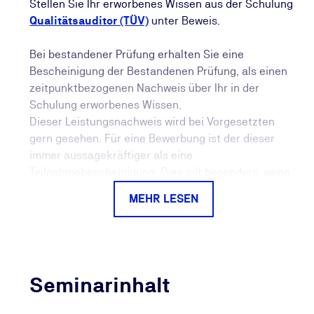
Stellen Sie Ihr erworbenes Wissen aus der Schulung
Qualitätsauditor (TÜV)
unter Beweis.
Bei bestandener Prüfung erhalten Sie eine
Bescheinigung der Bestandenen Prüfung, als einen
zeitpunktbezogenen Nachweis über Ihr in der
Schulung erworbenes Wissen.
Dieser Leistungsnachweis wird bei Vorgesetzten
gern gesehen. Für eine Bewerbung ist der dieser
immer aussagekräftiger als eine
Teilnahmebescheinigung. Dies gilt besonders, wenn
eine Prüfung absolviert und ein Zertifikat hätte
MEHR LESEN
erworben werden können.
Mit dem Nachweis weiterer persönlicher
Kompetenzen können Sie darüber hinaus ein
zeitraumbezogenes, international anerkanntes
Seminarinhalt
Kompetenzzertifikat bei der TÜV NORD CERT, einer
unabhängigen von der DAkkS akkreditierten