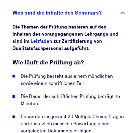
Personenzertifizierungsstelle, erwerben. Mit einem
akkreditierten Personenzertifikat weisen Sie nach,
Was sind die Inhalte des Seminars?
dass Sie Ihre Kompetenz regelmäßig auf den
Prüfstand stellen. Wir überwachen für Sie die
Die Themen der Prüfung basieren auf den
Gültigkeit Ihres akkreditierten Personenzertifikats
Inhalten des vorangegangenen Lehrgangs und
seitens TÜV NORD CERT. Als Zertifikatsträger
sind im
Leitfaden
zur Zertifizierung von
werden Sie regelmäßig über die Möglichkeiten einer
Qualitätsfachpersonal aufgeführt.
Aufrechterhaltung Ihrer Kompetenz informiert. Diese
Vorgehensweise ermöglicht den Unternehmen und
Wie läuft die Prüfung ab?
Zertifikatsträgern eine effiziente und strategische
Personalplanung. Gegenüber Kunden und
Die Prüfung besteht aus einem mündlichen
Lieferanten, weisen Sie Ihre Kompetenz nach, die
sowie einem schriftlichen Teil.
von einer akkreditierten
Die Dauer der schriftlichen Prüfung beträgt 75
Personenzertifizierungsstelle bescheinigt wird.
Minuten.
Es werden insgesamt 20 Multiple Choice Fragen
und zusätzlich muss die Bewertung eines
vorgelegten Dokuments erfolgen.