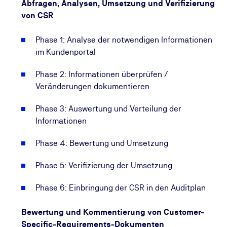
Dieses praxisorientierte Seminar bietet Ihnen eine
Abfragen, Analysen, Umsetzung und Verifizierung
Plattform, um praktische Erfahrungen bei der
von CSR
Einführung und Umsetzung kundenspezifischer
Anforderungen auszutauschen. Anschließend
Phase 1: Analyse der notwendigen Informationen
können Sie Methoden und Maßnahmen auf Ihre
im Kundenportal
unternehmensspezifischen Problemstellungen
Phase 2: Informationen überprüfen /
anwenden, um die Wirksamkeit und
Veränderungen dokumentieren
Wirtschaftlichkeit des
Qualitätsmanagementsystems zu erhöhen. Sichern
Phase 3: Auswertung und Verteilung der
Sie sich jetzt Ihren Seminarplatz.
Informationen
Phase 4: Bewertung und Umsetzung
Phase 5: Verifizierung der Umsetzung
Phase 6: Einbringung der CSR in den Auditplan
Bewertung und Kommentierung von Customer-
Specific-Requirements-Dokumenten