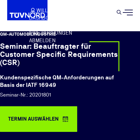
Springe zum Hauptinhalt
WILLKOMMEN
WARENKORB
SEMIN
DASHBOARD
Suche
IHR PROFIL
IHRE BUCHUNGEN
QM-AUTOMOBILINDUSTRIE
ABMELDEN
Seminar: Beauftragter für
Customer Specific Requirements
(CSR)
Kundenspezifische QM-Anforderungen auf
Basis der IATF 16949
Seminar-Nr.: 20201801
TERMIN AUSWÄHLEN