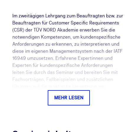
Im zweitägigen Lehrgang zum Beauftragten bzw. zur
Beauftragten für Customer Specific Requirements
(CSR) der TÜV NORD Akademie erwerben Sie die
notwendigen Kompetenzen, um kundenspezifische
Anforderungen zu erkennen, zu interpretieren und
diese im eigenen Managementsystem nach der IATF
16949 umzusetzen. Erfahrene Expertinnen und
Experten für kundenspezifische Anforderungen
leiten Sie durch das Seminar und bereiten Sie mit
Fachvorträgen, Fallbeispielen und zusätzlichen
Übungen auf die praktische Umsetzung vor.
MEHR LESEN
Die nachhaltige Umsetzung dieser QM-
Systemanforderungen ist eine elementare und
unverzichtbare Grundlage für
Geschäftsbeziehungen. Neben der systematischen
Vorgehensweise, die Anforderungen im eigenen