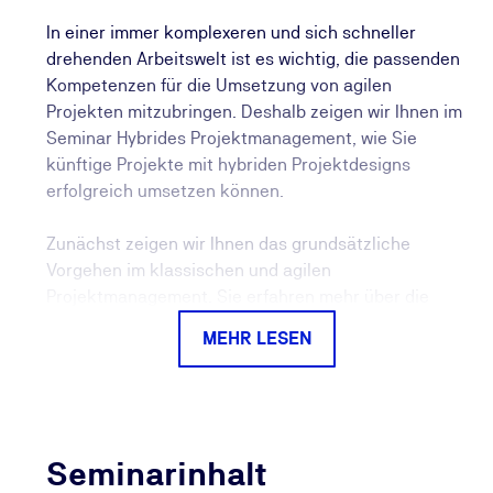
In einer immer komplexeren und sich schneller
drehenden Arbeitswelt ist es wichtig, die passenden
Kompetenzen für die Umsetzung von agilen
Projekten mitzubringen. Deshalb zeigen wir Ihnen im
Seminar Hybrides Projektmanagement, wie Sie
künftige Projekte mit hybriden Projektdesigns
erfolgreich umsetzen können.
Zunächst zeigen wir Ihnen das grundsätzliche
Vorgehen im klassischen und agilen
Projektmanagement. Sie erfahren mehr über die
Unterschiede sowie die wesentlichen Vor- und
MEHR LESEN
Nachteile dieser Denkweisen. Nutzen Sie das Beste
aus beiden Welten und verschaffen Sie sich bei der
Umsetzung künftiger Projekte einen klaren Vorteil
durch hybride Projektdesigns, beispielsweise durch
die Anwendung von Scrum.
Seminarinhalt