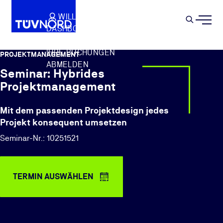
Springe zum Hauptinhalt
WILLKOMMEN
WARENKORB
SEMIN
DASHBOARD
Suche
IHR PROFIL
IHRE BUCHUNGEN
PROJEKTMANAGEMENT
ABMELDEN
Seminar: Hybrides
Projektmanagement
Mit dem passenden Projektdesign jedes
Projekt konsequent umsetzen
Seminar-Nr.: 10251521
TERMIN AUSWÄHLEN