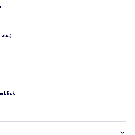
n
 etc.)
erblick