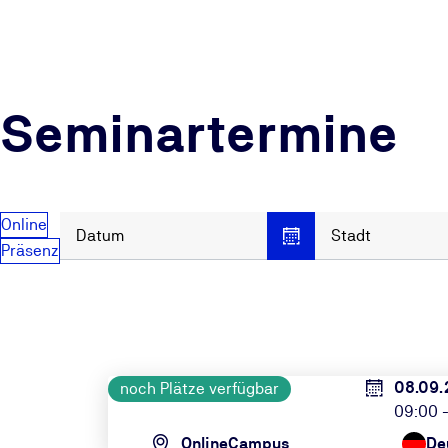
Seminartermine
Online
Datum
Stadt
Präsenz
08.09.
noch Plätze verfügbar
09:00 -
OnlineCampus
De