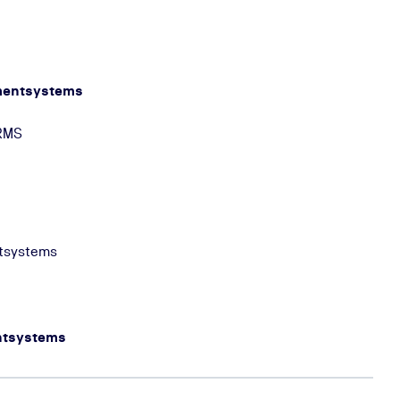
mentsystems
 RMS
tsystems
ntsystems