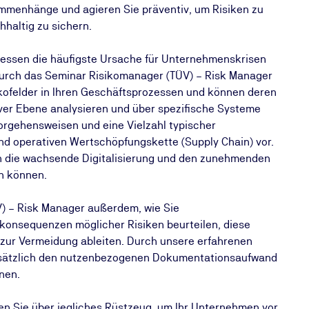
ammenhänge und agieren Sie präventiv, um Risiken zu
haltig zu sichern.
zessen die häufigste Ursache für Unternehmenskrisen
Durch das Seminar Risikomanager (TÜV) – Risk Manager
kofelder in Ihren Geschäftsprozessen und können deren
ver Ebene analysieren und über spezifische Systeme
orgehensweisen und eine Vielzahl typischer
nd operativen Wertschöpfungskette (Supply Chain) vor.
ch die wachsende Digitalisierung und den zunehmenden
en können.
) – Risk Manager außerdem, wie Sie
konsequenzen möglicher Risiken beurteilen, diese
zur Vermeidung ableiten. Durch unsere erfahrenen
zusätzlich den nutzenbezogenen Dokumentationsaufwand
nen.
en Sie über jegliches Rüstzeug, um Ihr Unternehmen vor