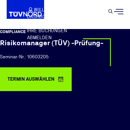
Springe zum Hauptinhalt
WILLKOMMEN
WARENKORB
SEMIN
DASHBOARD
Suche
IHR PROFIL
IHRE BUCHUNGEN
COMPLIANCE
ABMELDEN
Risikomanager (TÜV) -Prüfung-
Seminar-Nr.: 10603205
TERMIN AUSWÄHLEN