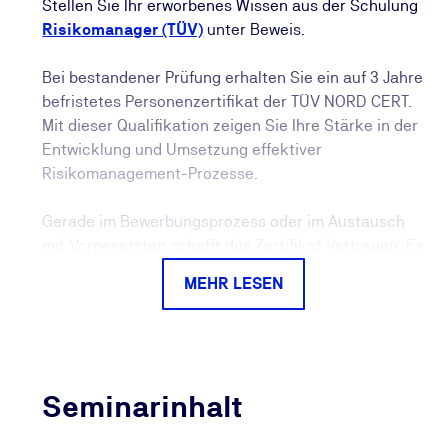
Stellen Sie Ihr erworbenes Wissen aus der Schulung
Risikomanager (TÜV)
unter Beweis.
Bei bestandener Prüfung erhalten Sie ein auf 3 Jahre
befristetes Personenzertifikat der TÜV NORD CERT.
Mit dieser Qualifikation zeigen Sie Ihre Stärke in der
Entwicklung und Umsetzung effektiver
Risikomanagement-Prozesse.
Gerade im Bewerbungsprozess oder im Austausch
mit Vorgesetzten schafft das Zertifikat Vertrauen: Es
ist deutlich aussagekräftiger als eine reine
MEHR LESEN
Teilnahmebescheinigung und belegt Ihre
Qualifikation durch eine erfolgreich absolvierte
Prüfung.
Auch langfristig profitieren Sie: Die TÜV NORD CERT
Seminarinhalt
überwacht die Gültigkeit Ihres Personenzertifikats
und informiert Sie regelmäßig über Möglichkeiten,