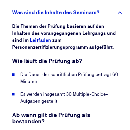
Ihre Kompetenzen aktuell zu halten. So stellen Sie
sicher, dass Ihr Wissen dauerhaft relevant bleibt und
Was sind die Inhalte des Seminars?
Sie Ihre beruflichen Chancen kontinuierlich
ausbauen.
Die Themen der Prüfung basieren auf den
Inhalten des vorangegangenen Lehrgangs und
sind im
Leitfaden
zum
Personenzertifizierungsprogramm aufgeführt.
Wie läuft die Prüfung ab?
Die Dauer der schriftlichen Prüfung beträgt 60
Minuten.
Es werden insgesamt 30 Multiple-Choice-
Aufgaben gestellt.
Ab wann gilt die Prüfung als
bestanden?