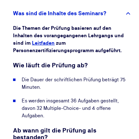
und informiert Sie regelmäßig über Möglichkeiten,
Ihre Kompetenzen aktuell zu halten. So stellen Sie
Was sind die Inhalte des Seminars?
sicher, dass Ihr Wissen dauerhaft relevant bleibt und
Sie Ihre beruflichen Chancen kontinuierlich
Die Themen der Prüfung basieren auf den
ausbauen.
Inhalten des vorangegangenen Lehrgangs und
sind im
Leitfaden
zum
Personenzertifizierungsprogramm aufgeführt.
Wie läuft die Prüfung ab?
Die Dauer der schriftlichen Prüfung beträgt 75
Minuten.
Es werden insgesamt 36 Aufgaben gestellt,
davon 32 Multiple-Choice- und 4 offene
Aufgaben.
Ab wann gilt die Prüfung als
bestanden?