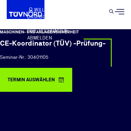
Springe zum Hauptinhalt
WILLKOMMEN
WARENKORB
SEMIN
DASHBOARD
Suche
IHR PROFIL
IHRE BUCHUNGEN
MASCHINEN- UND ANLAGENSICHERHEIT
ABMELDEN
CE-Koordinator (TÜV) -Prüfung-
Seminar-Nr.: 30401105
TERMIN AUSWÄHLEN