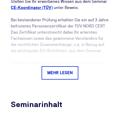
Stellen Sie Ihr erworbenes Wissen aus dem Seminar
CE-Koordinator (TÜV)
unter Beweis.
Bei bestandener Prüfung erhalten Sie ein auf 3 Jahre
befristetes Personenzertifikat der TÜV NORD CERT.
Das Zertifikat unterstreicht dabei Ihr erlerntes
Fachwissen sowie das gewonnene Verständnis für
die rechtlichen Zusammenhänge, u.a. in Bezug auf
die wichtigsten EU-Richtlinien, aus dem Seminar.
Gerade im Bewerbungsprozess oder im Austausch
mit Vorgesetzten schafft das Zertifikat Vertrauen: Es
MEHR LESEN
ist deutlich aussagekräftiger als eine reine
Teilnahmebescheinigung und belegt Ihre
Qualifikation durch eine erfolgreich absolvierte
Prüfung.
Seminarinhalt
Auch langfristig profitieren Sie: Die TÜV NORD CERT
überwacht die Gültigkeit Ihres Personenzertifikats