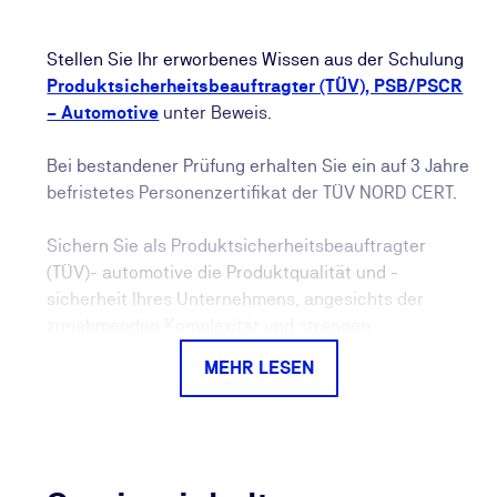
Stellen Sie Ihr erworbenes Wissen aus der Schulung
Produktsicherheitsbeauftragter (TÜV), PSB/PSCR
– Automotive
unter Beweis.
Bei bestandener Prüfung erhalten Sie ein auf 3 Jahre
befristetes Personenzertifikat der TÜV NORD CERT.
Sichern Sie als Produktsicherheitsbeauftragter
(TÜV)- automotive die Produktqualität und -
sicherheit Ihres Unternehmens, angesichts der
zunehmenden Komplexität und strengen
gesetzlichen Anforderungen.
MEHR LESEN
Gerade im Bewerbungsprozess oder im Austausch
mit Vorgesetzten schafft das Zertifikat Vertrauen: Es
ist deutlich aussagekräftiger als eine reine
Teilnahmebescheinigung und belegt Ihre
Qualifikation durch eine erfolgreich absolvierte