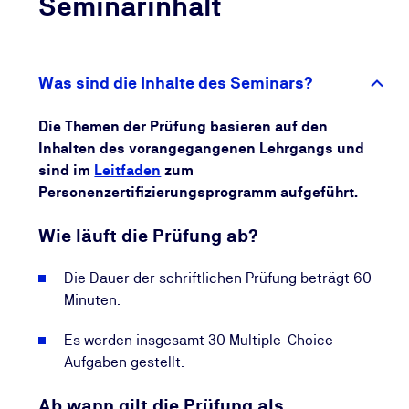
Seminarinhalt
Prüfung.
Auch langfristig profitieren Sie: Die TÜV NORD CERT
überwacht die Gültigkeit Ihres Personenzertifikats
Was sind die Inhalte des Seminars?
und informiert Sie regelmäßig über Möglichkeiten,
Ihre Kompetenzen aktuell zu halten. So stellen Sie
Die Themen der Prüfung basieren auf den
sicher, dass Ihr Wissen dauerhaft relevant bleibt und
Inhalten des vorangegangenen Lehrgangs und
Sie Ihre beruflichen Chancen kontinuierlich
sind im
Leitfaden
zum
ausbauen.
Personenzertifizierungsprogramm aufgeführt.
Wie läuft die Prüfung ab?
Die Dauer der schriftlichen Prüfung beträgt 60
Minuten.
Es werden insgesamt 30 Multiple-Choice-
Aufgaben gestellt.
Ab wann gilt die Prüfung als