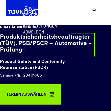
Springe zum Hauptinhalt
WILLKOMMEN
WARENKORB
SEMIN
DASHBOARD
Suche
IHR PROFIL
IHRE BUCHUNGEN
QUALITÄTSSICHERUNG
ABMELDEN
Produktsicherheitsbeauftragter
(TÜV), PSB/PSCR – Automotive -
Prüfung-
Product Safety and Conformity
Representative (PSCR)
Seminar-Nr.: 20401605
TERMIN AUSWÄHLEN