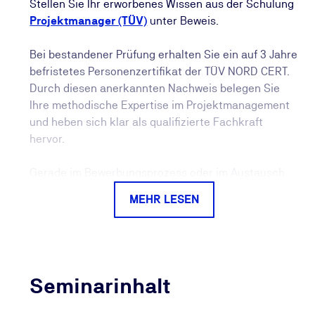
Stellen Sie Ihr erworbenes Wissen aus der Schulung
Projektmanager (TÜV)
unter Beweis.
Bei bestandener Prüfung erhalten Sie ein auf 3 Jahre
befristetes Personenzertifikat der TÜV NORD CERT.
Durch diesen anerkannten Nachweis belegen Sie
Ihre methodische Expertise im Projektmanagement
und heben sich klar als qualifizierte Fachkraft
hervor.
Gerade im Bewerbungsprozess oder im Austausch
mit Vorgesetzten schafft das Zertifikat Vertrauen: Es
MEHR LESEN
ist deutlich aussagekräftiger als eine reine
Teilnahmebescheinigung und belegt Ihre
Qualifikation durch eine erfolgreich absolvierte
Prüfung.
Seminarinhalt
Auch langfristig profitieren Sie: Die TÜV NORD CERT
überwacht die Gültigkeit Ihres Personenzertifikats