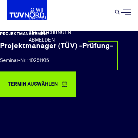
Springe zum Hauptinhalt
WILLKOMMEN
WARENKORB
SEMIN
DASHBOARD
Suche
IHR PROFIL
IHRE BUCHUNGEN
PROJEKTMANAGEMENT
ABMELDEN
Projektmanager (TÜV) -Prüfung-
Seminar-Nr.: 10251105
TERMIN AUSWÄHLEN