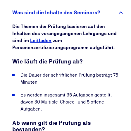
und informiert Sie regelmäßig über Möglichkeiten,
Ihre Kompetenzen aktuell zu halten. So stellen Sie
Was sind die Inhalte des Seminars?
sicher, dass Ihr Wissen dauerhaft relevant bleibt und
Sie Ihre beruflichen Chancen kontinuierlich
Die Themen der Prüfung basieren auf den
ausbauen.
Inhalten des vorangegangenen Lehrgangs und
sind im
Leitfaden
zum
Personenzertifizierungsprogramm aufgeführt.
Wie läuft die Prüfung ab?
Die Dauer der schriftlichen Prüfung beträgt 75
Minuten.
Es werden insgesamt 35 Aufgaben gestellt,
davon 30 Multiple-Choice- und 5 offene
Aufgaben.
Ab wann gilt die Prüfung als
bestanden?