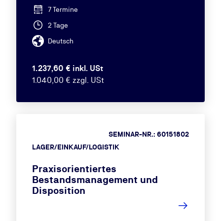
7 Termine
2 Tage
Deutsch
1.237,60 € inkl. USt
1.040,00 € zzgl. USt
SEMINAR-NR.: 60151802
LAGER/EINKAUF/LOGISTIK
Praxisorientiertes
Bestandsmanagement und
Disposition