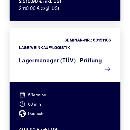
2.510,90 € inkl. USt
2.110,00 € zzgl. USt
SEMINAR-NR.: 60151105
LAGER/EINKAUF/LOGISTIK
Lagermanager (TÜV) -Prüfung-
5 Termine
60 min
Deutsch
404,60 € inkl. USt