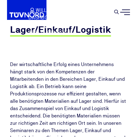
Springe zum Hauptinhalt
WILLKOMMEN
WARENKORB
SEMIN
DASHBOARD
Suche
IHR PROFIL
Lager/Einkauf/Logistik
IHRE BUCHUNGEN
ABMELDEN
Der wirtschaftliche Erfolg eines Unternehmens
hängt stark von den Kompetenzen der
Mitarbeitenden in den Bereichen Lager, Einkauf und
Logistik ab. Ein Betrieb kann seine
Produktionsprozesse nur effizient gestalten, wenn
alle benötigten Materialien auf Lager sind. Hierfür ist
das Zusammenspiel von Einkauf und Logistik
entscheidend. Die benötigten Materialien müssen
zur richtigen Zeit am richtigen Ort sein. In unseren
Seminaren zu den Themen Lager, Einkauf und