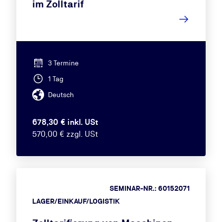
im Zolltarif
3 Termine
1 Tag
Deutsch
678,30 € inkl. USt
570,00 € zzgl. USt
SEMINAR-NR.: 60152071
LAGER/EINKAUF/LOGISTIK