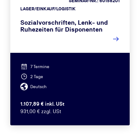
SEMINAR-NR.: 60158201
LAGER/EINKAUF/LOGISTIK
Sozialvorschriften, Lenk- und
Ruhezeiten für Disponenten
7 Termine
2 Tage
Deutsch
1.107,89 € inkl. USt
931,00 € zzgl. USt