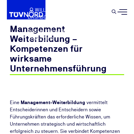
Springe zum Hauptinhalt
WILLKOMMEN
WARENKORB
SEMIN
DASHBOARD
Suche
IHR PROFIL
Management
IHRE BUCHUNGEN
Weiterbildung –
ABMELDEN
Kompetenzen für
wirksame
Unternehmensführung
Eine
Management-Weiterbildung
vermittelt
Entscheiderinnen und Entscheidern sowie
Führungskräften das erforderliche Wissen, um
Unternehmen strategisch und wirtschaftlich
erfolgreich zu steuern. Sie verbindet Kompetenzen