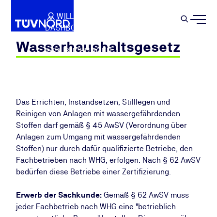
Springe zum Hauptinhalt
WILLKOMMEN
WARENKORB
SEMIN
DASHBOARD
Suche
IHR PROFIL
Wasserhaushaltsgesetz
IHRE BUCHUNGEN
ABMELDEN
Das Errichten, Instandsetzen, Stilllegen und
Reinigen von Anlagen mit wassergefährdenden
Stoffen darf gemäß § 45 AwSV (Verordnung über
Anlagen zum Umgang mit wassergefährdenden
Stoffen) nur durch dafür qualifizierte Betriebe, den
Fachbetrieben nach WHG, erfolgen. Nach § 62 AwSV
bedürfen diese Betriebe einer Zertifizierung.
Erwerb der Sachkunde:
Gemäß § 62 AwSV muss
jeder Fachbetrieb nach WHG eine "betrieblich