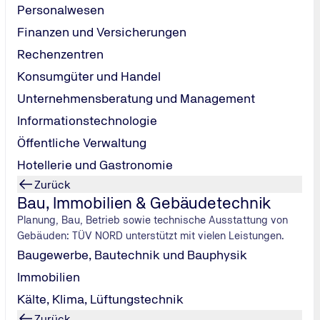
Personalwesen
Finanzen und Versicherungen
Rechenzentren
Konsumgüter und Handel
Unternehmensberatung und Management
Informationstechnologie
Öffentliche Verwaltung
Hotellerie und Gastronomie
t für uns im Mittelpunkt. Qualifizierte Referenten sorgen für e
nte nach dem Seminar in Ihrem Arbeitsalltag umzusetzen. Das
Zurück
Bau, Immobilien & Gebäudetechnik
Themenfeldern des TÜV NORD.
 praxisnah und effizient an konkreten Bedürfnissen der einze
Planung, Bau, Betrieb sowie technische Ausstattung von
inschaft Berufliche Weiterbildung Region Köln. Die Qualitätsg
Gebäuden: TÜV NORD unterstützt mit vielen Leistungen.
ung und Transparenz von Bildungsmaßnahmen. Unsere Veranst
Baugewerbe, Bautechnik und Bauphysik
äftsstelle oder telefonisch.
Immobilien
Kälte, Klima, Lüftungstechnik
Zurück