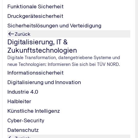
Funktionale Sicherheit
Alle Informationen zur Lanxess Arena in Köln
Druckgerätesicherheit
Cinedom Mediapark
Hotel Stadtpalais****
Sicherheitslösungen und Verteidigung
Zurück
A 57 aus Richtung Düsseldorf
Cinedom in der Kölner Innenstadt
Digitalisierung, IT &
Zukunftstechnologien
Digitale Transformation, datengetriebene Systeme und
Motel One Waidmarkt***
neue Technologien: Informieren Sie sich bei TÜV NORD.
Informationssicherheit
 TÜV NORD
Digitalisierung und Innovation
Bei Anreise mit dem PKW haben Sie die Möglichkeit koste
Mit HRS Hotel
Parkbuchten der Seitenstraßen (5 €/Tag) bzw. in der Tie
Industrie 4.0
reisen
Hotels (15 €/Tag) zu parken.
Halbleiter
eiten Portfolio an Lehrgängen,
Künstliche Intelligenz
feldern des TÜV NORD. Ihr
Cyber-Security
eht für uns im Mittelpunkt.
Datenschutz