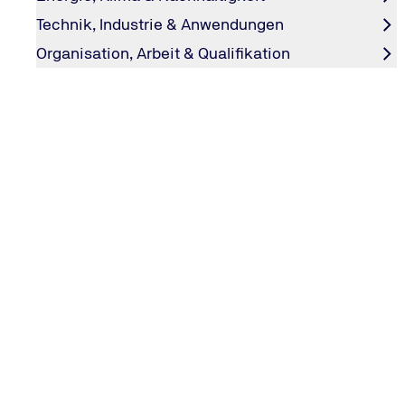
Technik, Industrie & Anwendungen
Heike Schimmelpfennig
Organisation, Arbeit & Qualifikation
Geschäftsstellenleiterin
Ihre Weiterbildung in Köln bei
Wählen Sie Ihre Fortbildung in Köln aus unserem br
Workshops und Seminaren zu den gängigen Themen
persönlicher, individueller Weiterbildungsbedarf st
Wählen Sie aus unserem Seminarprogramm: