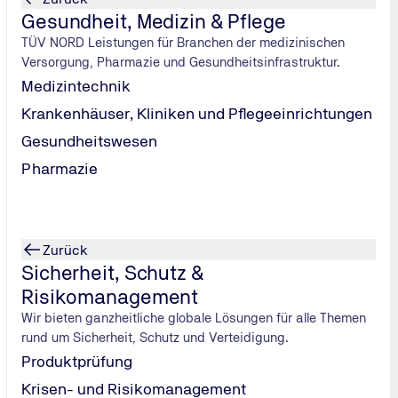
Gesundheit, Medizin & Pflege
Stadtinformationen
TÜV NORD Leistungen für Branchen der medizinischen
Römisch Germanisches Museum
Versorgung, Pharmazie und Gesundheitsinfrastruktur.
Medizintechnik
Hotels in Köln
Krankenhäuser, Kliniken und Pflegeeinrichtungen
Hotel Ibis Köln City Messe/Arena**
Gesundheitswesen
Informationen zum Römisch Germanischen Museum
Anfahrt mit öffentlichen Verkehrsmitteln
Schokoladenmuseum
Pharmazie
Anreise per Bahn
Anfahrt mit dem PKW
BURNS Fair and More***
Von der A 3 aus Richtung Dortmund, Düsseldorf/ A 4 aus
Alles über das Schokoladenmuseum in Köln
Zurück
Claudius Therme
Sicherheit, Schutz &
Risikomanagement
Radisson BLU**** Messe
Wir bieten ganzheitliche globale Lösungen für alle Themen
Details zur Claudius Therme
rund um Sicherheit, Schutz und Verteidigung.
eibt, wie es war: Sei offen für Neuerun
ARENA Management GmbH
Produktprüfung
Von der Autobahn A 4/A 1 aus Richtung Aachen
Krisen- und Risikomanagement
Dorint****An der Messe Köln