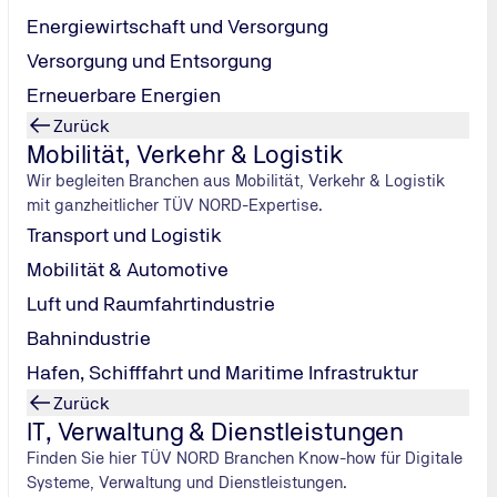
Energiewirtschaft und Versorgung
Versorgung und Entsorgung
rätigen Referenten und innovativen Unterrichtsmaterialien. 
nkultur in einer Stadt mit internationalem Flair. Wir freuen un
Erneuerbare Energien
Zurück
Mobilität, Verkehr & Logistik
Wir begleiten Branchen aus Mobilität, Verkehr & Logistik
mit ganzheitlicher TÜV NORD-Expertise.
Transport und Logistik
Mobilität & Automotive
Luft und Raumfahrtindustrie
 Vielfalt
Bahnindustrie
 Kölner Messe. Von hier aus erreichen Sie binnen kurzer Zeit 
Hafen, Schifffahrt und Maritime Infrastruktur
erühmte Wahrzeichen der Stadt. Erbaut von 1248 bis 1880 gilt 
Zurück
verändert. 1996 wurde der Dom in die Liste des UNESCO-Welter
IT, Verwaltung & Dienstleistungen
d Brauhäusern zum Flanieren und Verweilen einlädt. Weitere Ti
Finden Sie hier TÜV NORD Branchen Know-how für Digitale
Systeme, Verwaltung und Dienstleistungen.