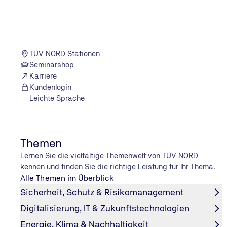
Anreise und Unterkunft in Köln:
Öffentliche Verkehrsmittel,
Hotels und Stadtinformationen
TÜV NORD Stationen
Seminarshop
Karriere
Kundenlogin
Leichte Sprache
Themen
Lernen Sie die vielfältige Themenwelt von TÜV NORD
kennen und finden Sie die richtige Leistung für Ihr Thema.
Alle Themen im Überblick
Sicherheit, Schutz & Risikomanagement
Et bliev nix wie et wor ‒ Nichts bl
Digitalisierung, IT & Zukunftstechnologien
Kölsches Grundgesetz
Energie, Klima & Nachhaltigkeit