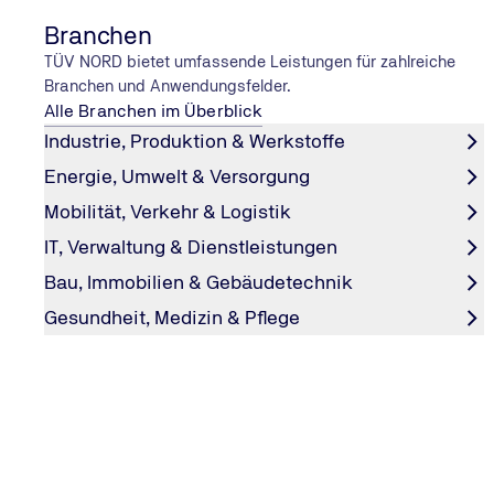
Branchen
TÜV NORD bietet umfassende Leistungen für zahlreiche
Branchen und Anwendungsfelder.
Alle Branchen im Überblick
LERNEN MIT BLICK AUF DEN DOM
Weiterbildung in Köln
Industrie, Produktion & Werkstoffe
Energie, Umwelt & Versorgung
Lernen Sie in Köln – mit innovativen Inhalten, erfahrene
Referent:innen und besten Networking-Möglichkeiten. 
Mobilität, Verkehr & Logistik
nach dem Seminar die Altstadt, den Rhein und den Köln
IT, Verwaltung & Dienstleistungen
Weiterbildung in Köln heißt: Wissen tanken im Herzen ei
Bau, Immobilien & Gebäudetechnik
weltoffenen Kulturstadt.
Gesundheit, Medizin & Pflege
Zu unseren Seminaren in Köln