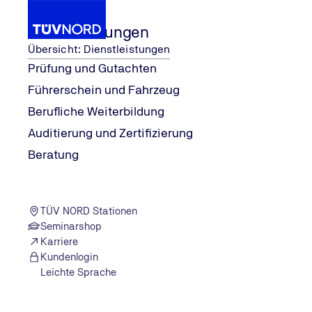
Dienstleistungen
Übersicht: Dienstleistungen
Prüfung und Gutachten
Führerschein und Fahrzeug
d: Wir sind für Sie 
...
Unsere Standorte 
People & Empowerment
Berufliche Weiterbildung
Home
Auditierung und Zertifizierung
Beratung
TÜV NORD Stationen
Seminarshop
Karriere
Kundenlogin
Leichte Sprache