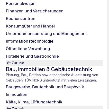
Personalwesen
n. Der Nutzung meiner Daten gemäß der Datenschutzerklärung sti
Finanzen und Versicherungen
Rechenzentren
Konsumgüter und Handel
Unternehmensberatung und Management
Informationstechnologie
Öffentliche Verwaltung
Abschicken
Hotellerie und Gastronomie
Zurück
Bau, Immobilien & Gebäudetechnik
Planung, Bau, Betrieb sowie technische Ausstattung von
Gebäuden: TÜV NORD unterstützt mit vielen Leistungen.
Baugewerbe, Bautechnik und Bauphysik
Immobilien
Kälte, Klima, Lüftungstechnik
Zurück