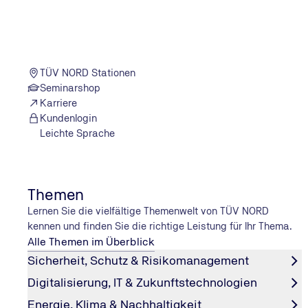
TÜV NORD GROUP
TÜV NORD weltweit
TÜV NORD Stationen
RECHTLICHE HINWEISE
Seminarshop
Karriere
Datenschutzerklärung
Kundenlogin
Allgemeine Geschäftsbedingungen
Leichte Sprache
Erklärung zur Barrierefreiheit
Impressum
Themen
Lernen Sie die vielfältige Themenwelt von TÜV NORD
FÜR SIE VON UNS
kennen und finden Sie die richtige Leistung für Ihr Thema.
Alle Themen im Überblick
Zertifikatsdatenbank & Prüfzeichen
Sicherheit, Schutz & Risikomanagement
meinMPI-Kundenportal
Veranstaltungen
Digitalisierung, IT & Zukunftstechnologien
TÜV NORD Newsletter abonnieren
Energie, Klima & Nachhaltigkeit