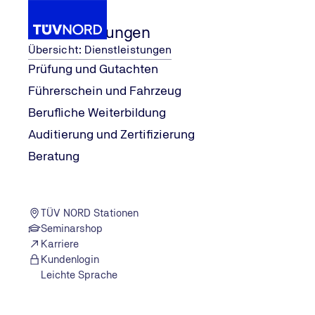
Dienstleistungen
Übersicht: Dienstleistungen
Prüfung und Gutachten
Führerschein und Fahrzeug
d (GOTS)
...
Global Organic Textile St
Dienstleistungen
Berufliche Weiterbildung
Home
Auditierung und Zertifizierung
Kontaktformular GOTS Zertifizieru
Beratung
TÜV NORD Stationen
Seminarshop
Die Felder mit Sternchen (*) müssen ausgefüllt werden.
Karriere
Kundenlogin
Anrede
Leichte Sprache
*
Herr
Frau
Divers