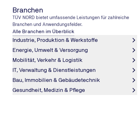
Branchen
TÜV NORD bietet umfassende Leistungen für zahlreiche
Branchen und Anwendungsfelder.
Alle Branchen im Überblick
Industrie, Produktion & Werkstoffe
Energie, Umwelt & Versorgung
Mobilität, Verkehr & Logistik
FÜHRERSCHEIN
IT, Verwaltung & Dienstleistungen
Bus-Führerschein
Bau, Immobilien & Gebäudetechnik
Die Führerscheinklassen D1, D1E, D und DE regeln das F
Gesundheit, Medizin & Pflege
Bussen. Alle Klassen sind 5 Jahre gültig und erfordern e
Gesundheitsprüfung zur Verlängerung.