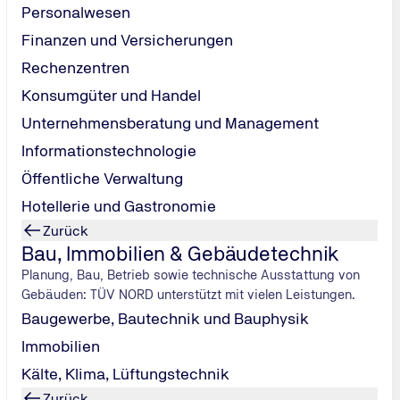
Personalwesen
s kann mit 18 Jahren erworben werden: für Personen während o
Finanzen und Versicherungen
rufskraftfahrer/ Berufskraftfahrerin", 2. dem staatlich anerk
uf, in dem vergleichbare Fertigkeiten und Kenntnisse zum Fü
Rechenzentren
Konsumgüter und Handel
Unternehmensberatung und Management
Informationstechnologie
Öffentliche Verwaltung
Hotellerie und Gastronomie
Zurück
als 750 kg
Bau, Immobilien & Gebäudetechnik
Planung, Bau, Betrieb sowie technische Ausstattung von
Gebäuden: TÜV NORD unterstützt mit vielen Leistungen.
Baugewerbe, Bautechnik und Bauphysik
Immobilien
Kälte, Klima, Lüftungstechnik
Zurück