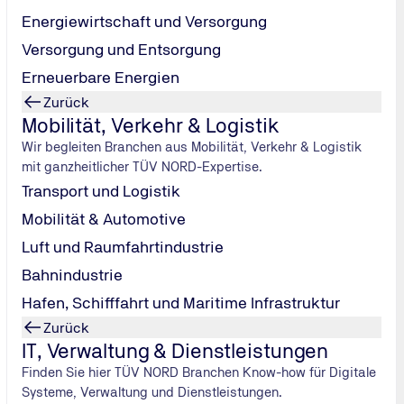
Energiewirtschaft und Versorgung
Versorgung und Entsorgung
und A)
ht mehr als 16 Personen außer dem Fahrzeugführer und
Erneuerbare Energien
Zurück
Mobilität, Verkehr & Logistik
50 kg
Wir begleiten Branchen aus Mobilität, Verkehr & Logistik
mit ganzheitlicher TÜV NORD-Expertise.
Transport und Logistik
Mobilität & Automotive
Luft und Raumfahrtindustrie
Bahnindustrie
Hafen, Schifffahrt und Maritime Infrastruktur
Zurück
e erteilt; danach wird sie für jeweils weitere 5 Jahre nach Vor
IT, Verwaltung & Dienstleistungen
Gutachten und augenärztlichem Gutachten) verlängert.
Finden Sie hier TÜV NORD Branchen Know-how für Digitale
Systeme, Verwaltung und Dienstleistungen.
hweis die Vorlage eines betriebs- oder arbeitsmedizinisches 