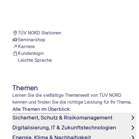
Mindestalter:
21 Jahre
Befristung:
Klasse D1E wird grundsätzlich nur für 5 Jahre er
arbeitsmedizinischem Gutachten bzw. MPU-Guta
Einschluss:
Klassen BE
TÜV NORD Stationen
Bei der Ersterteilung ist als Eignungsnachweis
Seminarshop
Gutachtens erforderlich.
Karriere
Die Fahrerlaubnis kann mit 18 Jahren erworben
Kundenlogin
Hinweise:
1. dem staatlich anerkannten Ausbildungsberuf "
Leichte Sprache
2. dem staatlich anerkannten Ausbildungsberuf 
3. einem staatlich anerkannten Ausbildungsberu
Straßen vermittelt werden.
Themen
Lernen Sie die vielfältige Themenwelt von TÜV NORD
kennen und finden Sie die richtige Leistung für Ihr Thema.
Klasse D
Alle Themen im Überblick
Sicherheit, Schutz & Risikomanagement
Kraftfahrzeuge (außer solche der Klassen AM, A1, A2 
Digitalisierung, IT & Zukunftstechnologien
gebaut und ausgelegt zur Beförderung von mehr als 8 
Energie, Klima & Nachhaltigkeit
auch mit Anhänger