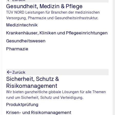
Gesundheit, Medizin & Pflege
teilt; danach wird sie für jeweils weitere 5 Jahre nach Vorlag
TÜV NORD Leistungen für Branchen der medizinischen
chten und augenärztlichem Gutachten) verlängert.
Versorgung, Pharmazie und Gesundheitsinfrastruktur.
Medizintechnik
 die Vorlage eines betriebs- oder arbeitsmedizinisches Guta
Krankenhäuser, Kliniken und Pflegeeinrichtungen
 werden: für Personen während oder nach Abschluss einer Ber
Gesundheitswesen
Berufskraftfahrer/ Berufskraftfahrerin",
Pharmazie
"Fachkraft im Fahrbetrieb" oder
f, in dem vergleichbare Fertigkeiten und Kenntnisse zur Durc
Zurück
Sicherheit, Schutz &
Risikomanagement
Wir bieten ganzheitliche globale Lösungen für alle Themen
rund um Sicherheit, Schutz und Verteidigung.
und A)
Produktprüfung
Personen außer dem Fahrzeugführer und
Krisen- und Risikomanagement