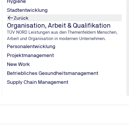
Hygiene
als 750 kg
Stadtentwicklung
Zurück
Organisation, Arbeit & Qualifikation
TÜV NORD Leistungen aus den Themenfeldern Menschen,
Arbeit und Organisation in modernen Unternehmen.
Personalentwicklung
Projektmanagement
New Work
e erteilt; danach wird sie für jeweils weitere 5 Jahre nach Vo
Betriebliches Gesundheitsmanagement
Gutachten und augenärztlichem Gutachten) verlängert.
Supply Chain Management
hweis die Vorlage eines betriebs- oder arbeitsmedizinisches 
rben werden: nach beschleunigter Grundqualifikation durch Au
rQK)
ben werden: - nach erfolgter Grundqualifikation nach § 4 Abs.
verkehr bis 50 km.