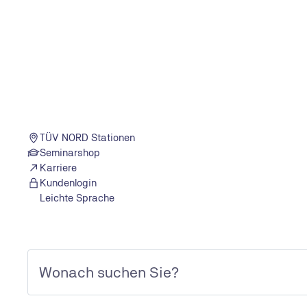
einem Anhänger mit zulässiger Gesamtmasse von mehr 
Klasse DE auf einen Blick
Mindestalter:
24 Jahre
TÜV NORD Stationen
Voraussetzungen:
Klasse B
Seminarshop
Klasse DE wird grundsätzlich nur für 5 Jahr
Karriere
Befristung:
arbeitsmedizinischem Gutachten bzw. MPU-
Kundenlogin
Einschluss:
Klassen D1E und BE
Leichte Sprache
Bei der Ersterteilung ist als Eignungsnac
Gutachtens erforderlich.
Die Fahrerlaubnis kann mit 23 Jahren erwo
Berufskraftfahrerqualifizierungsgesetz (BK
Die Fahrerlaubnis kann mit 21 Jahren erwor
Ausbildung nach § 4 Abs. 2 BKrQK im Linien