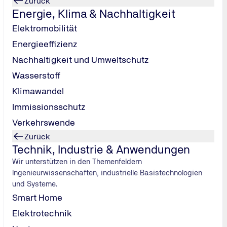
Zurück
urch Ausbildung nach § 4 Abs. 2 BKrQK im Linienverkehr bis 5
Energie, Klima & Nachhaltigkeit
Elektromobilität
rben werden für Personen während oder nach Abschluss einer
uf "Berufskraftfahrer/ Berufskraftfahrerin",
Energieeffizienz
ruf "Fachkraft im Fahrbetrieb" oder
Nachhaltigkeit und Umweltschutz
beruf, in dem vergleichbare Fertigkeiten und Kenntnisse zur
Wasserstoff
Klimawandel
rben werden: für Personen während oder nach Abschluss einer
Immissionsschutz
uf "Berufskraftfahrer/ Berufskraftfahrerin",
Verkehrswende
ruf "Fachkraft im Fahrbetrieb" oder
Zurück
sberuf, in dem vergleichbare Fertigkeiten und Kenntnisse zum
Technik, Industrie & Anwendungen
Linienverkehr bis 50 km.
Wir unterstützen in den Themenfeldern
Ingenieurwissenschaften, industrielle Basistechnologien
und Systeme.
Smart Home
Elektrotechnik