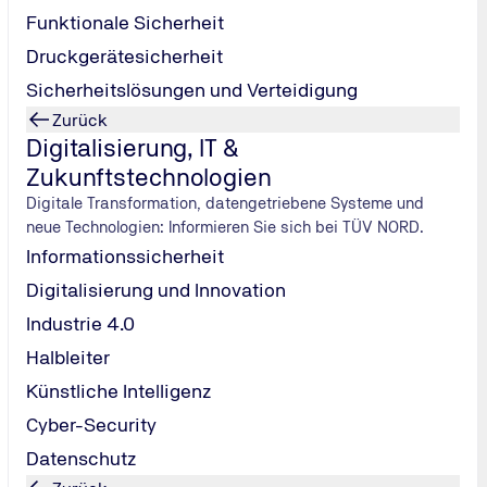
Funktionale Sicherheit
50 kg
Druckgerätesicherheit
Sicherheitslösungen und Verteidigung
Zurück
Digitalisierung, IT &
Zukunftstechnologien
Digitale Transformation, datengetriebene Systeme und
neue Technologien: Informieren Sie sich bei TÜV NORD.
Informationssicherheit
hweis die Vorlage eines betriebs- oder arbeitsmedizinisches 
Digitalisierung und Innovation
Industrie 4.0
Halbleiter
rben werden: nach beschleunigter Grundqualifikation durch Au
Künstliche Intelligenz
rQK)
Cyber-Security
rben werden:
Datenschutz
 4 Abs. 1 BKrQG oder