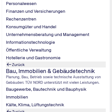
über den Ablauf einer MP
Personalwesen
Finanzen und Versicherungen
Jetzt teilnehmen
Rechenzentren
Konsumgüter und Handel
Unternehmensberatung und Management
Informationstechnologie
Öffentliche Verwaltung
, anerkannt
Hotellerie und Gastronomie
Zurück
en. Darauf können Sie zählen:
Bau, Immobilien & Gebäudetechnik
 die Abläufe genau.
Planung, Bau, Betrieb sowie technische Ausstattung von
rlässig geprüft.
Gebäuden: TÜV NORD unterstützt mit vielen Leistungen.
rden akzeptieren das MPU‑Gutachten.
Baugewerbe, Bautechnik und Bauphysik
ung bis Termin alles klar geregelt.
Immobilien
Kälte, Klima, Lüftungstechnik
Zurück