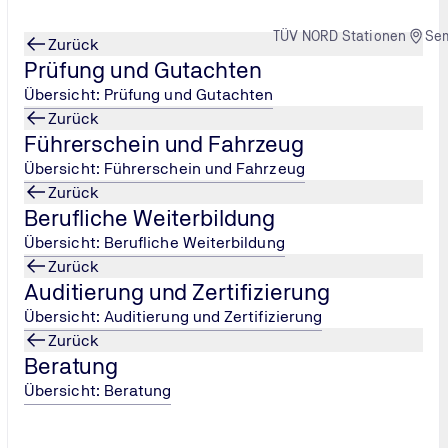
TÜV NORD Stationen
Se
Zurück
Prüfung und Gutachten
Übersicht: Prüfung und Gutachten
Zurück
Führerschein und Fahrzeug
ersuchung
Medizinisch-Psychologische Unt
...
U
Übersicht: Führerschein und Fahrzeug
Zurück
Berufliche Weiterbildung
rsuchung
Wenn Sie ein MPU-Gutachten
Übersicht: Berufliche Weiterbildung
bei uns genau richtig.
Zurück
Auditierung und Zertifizierung
Jetzt informieren
Übersicht: Auditierung und Zertifizierung
Zurück
Beratung
Übersicht: Beratung
esamtes Service-Team unterstützen Sie kompetent und respekt