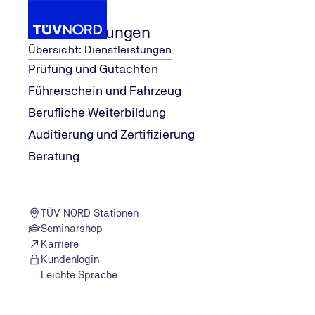
Dienstleistungen
Übersicht: Dienstleistungen
Prüfung und Gutachten
Führerschein und Fahrzeug
...
Dienstleistungen
Psychologie, Medizin, MP
Berufliche Weiterbildung
Home
Auditierung und Zertifizierung
Medizinisch-Psychologische Unte
Beratung
TÜV NORD Stationen
Seminarshop
Karriere
Kundenlogin
Leichte Sprache
MPU? Wir sind für Sie da.
Unsere Verkehrspsycholog:innen, Ärzt:innen und unser g