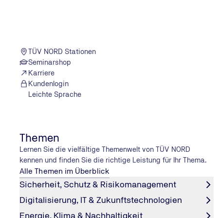
TÜV NORD Stationen
Hier finden Sie den Ansprechpartner gan
Seminarshop
Nähe
Karriere
Kundenlogin
Leichte Sprache
POSTLEITZAHL ODER ORT
Themen
Lernen Sie die vielfältige Themenwelt von TÜV NORD
Filter einblenden
kennen und finden Sie die richtige Leistung für Ihr Thema.
Alle Themen im Überblick
Filter zurücksetzen
Sicherheit, Schutz & Risikomanagement
Digitalisierung, IT & Zukunftstechnologien
Standort suchen
Energie, Klima & Nachhaltigkeit