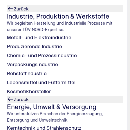
Zurück
titut von TÜV NORD auch ein
kostenfreies Webinar
mit allen In
Industrie, Produktion & Werkstoffe
Wir begleiten Herstellung und industrielle Prozesse mit
unserer TÜV NORD-Expertise.
Metall- und Elektroindustrie
Produzierende Industrie
Chemie- und Prozessindustrie
Verpackungsindustrie
it der richtigen Vorbereitung und klaren Schritten
Rohstoffindustrie
Lebensmittel und Futtermittel
aubnisbehörde informiert Sie, dass Ihr Führerschein
Kosmetikhersteller
ngsanlass müssen Sie möglicherweise nachweisen, dass
Zurück
Energie, Umwelt & Versorgung
, Urin- oder Haaranalysen über einen bestimmten Zeitraum.
Wir unterstützen Branchen der Energieerzeugung,
gen.
Entsorgung und Umwelttechnik.
vor Ende der Sperrfrist können Sie den Antrag auf
Kerntechnik und Strahlenschutz