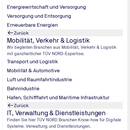
Energiewirtschaft und Versorgung
lassen:
Sie bestimmen die Begutachtungsstelle und teilen
Versorgung und Entsorgung
elt Ihre Akte an die MPU‑Stelle (z. B. TÜV NORD).
 Zahlung bekommen Sie einen Termin.
Erneuerbare Energien
ogisches Gespräch und Leistungstest prüfen Ihre
Zurück
Mobilität, Verkehr & Logistik
Wir begleiten Branchen aus Mobilität, Verkehr & Logistik
mit ganzheitlicher TÜV NORD-Expertise.
Transport und Logistik
Mobilität & Automotive
Luft und Raumfahrtindustrie
Bahnindustrie
Hafen, Schifffahrt und Maritime Infrastruktur
Zurück
IT, Verwaltung & Dienstleistungen
Kostenloses Onlin
Finden Sie hier TÜV NORD Branchen Know-how für Digitale
ologische Untersuchung?
In unseren Online‑Info‑M
Systeme, Verwaltung und Dienstleistungen.