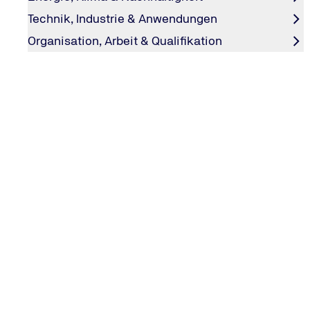
52
Standorte gefunden
Technik, Industrie & Anwendungen
Organisation, Arbeit & Qualifikation
Med.-Psych. Institut Hamburg-Harburg
TÜV NORD Diagnostics GmbH & Co. KG
Lüneburger Straße 25
21073
Hamburg-Harburg
Tel.
:
0800 888 3369
/
mpi-harburg@tuev-nord.de
Auf der Karte anzeigen
Med.-Psych. Institut Recklinghausen
TÜV NORD Diagnostics GmbH & Co. KG
Herner Str. 1 / Ecke Kaiserwall
45657
Recklinghausen
Tel.
:
0800 888
/
mpi-recklinghausen@tuev-no
3369
rd.de