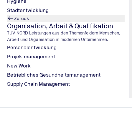
Hygiene
Wieviel kostet die MPU?
Stadtentwicklung
Zurück
Welche Fangfragen gibt es bei der MPU?
Organisation, Arbeit & Qualifikation
TÜV NORD Leistungen aus den Themenfeldern Menschen,
Wie schnell bekommt man einen Termin für die MPU?
Arbeit und Organisation in modernen Unternehmen.
Personalentwicklung
Projektmanagement
Wie lange dauert eine MPU?
New Work
Betriebliches Gesundheitsmanagement
Supply Chain Management
s?
e bestellen – egal ob Haar‑, Urin‑ oder Blutanalyse.