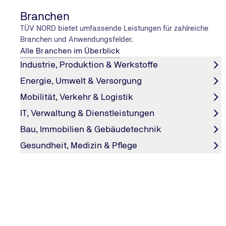
Psycholgische Untersuchung.
Branchen
Dabei bietet Ihnen das Medizinisch-Psychologische Ins
TÜV NORD bietet umfassende Leistungen für zahlreiche
Alkohol- oder Drogenthematik an.
Branchen und Anwendungsfelder.
Alle Branchen im Überblick
Industrie, Produktion & Werkstoffe
Energie, Umwelt & Versorgung
Mobilität, Verkehr & Logistik
Ihr Weg zurück zum Führerschein
IT, Verwaltung & Dienstleistungen
Wenn Ihr Führerschein entzogen wurde, können Sie ihn m
Bau, Immobilien & Gebäudetechnik
wiedererlangen. So geht es:
Gesundheit, Medizin & Pflege
Führerscheinentzug und MPU-Anordnung:
Die Fahrerl
entzogen wurde und eine MPU erforderlich ist.
Abstinenznachweispflicht prüfen:
Je nach Untersuchu
Sie alkohol- oder drogenfrei sind.
Abstinenz nachweisen (falls nötig):
Dazu dienen Blut-
Abstinenznachweise
können Sie direkt bei uns beauftra
Antrag auf Fahrerlaubnis stellen:
Frühestens 6 Monate 