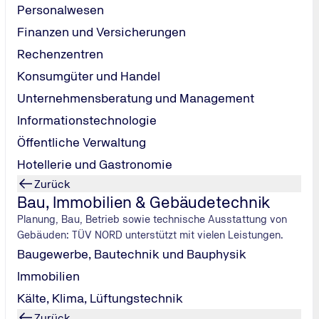
derem:
Personalwesen
Finanzen und Versicherungen
Rechenzentren
Konsumgüter und Handel
Unternehmensberatung und Management
Informationstechnologie
Öffentliche Verwaltung
Hotellerie und Gastronomie
Zurück
Bau, Immobilien & Gebäudetechnik
Planung, Bau, Betrieb sowie technische Ausstattung von
Gebäuden: TÜV NORD unterstützt mit vielen Leistungen.
Baugewerbe, Bautechnik und Bauphysik
 ärztliche und psychologische Eignungsuntersuchungen an, um
Immobilien
ilen. Der Untersuchungsumfang richtet sich dabei nach dem k
Kälte, Klima, Lüftungstechnik
Zurück