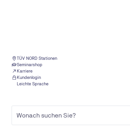
Ihr Kontakt vor Ort
TÜV NORD Stationen
Seminarshop
Karriere
Kundenlogin
Leichte Sprache
TÜV NORD Diagnostics
Dies ist ein Angebot der TÜV NORD Diagnostics GmbH & Co. KG
Am TÜV 1, 30519 Hannover
Mehr erfahren