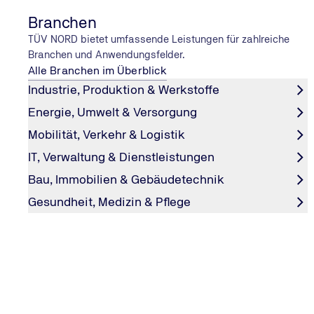
Branchen
TÜV NORD bietet umfassende Leistungen für zahlreiche
Branchen und Anwendungsfelder.
Alle Branchen im Überblick
Industrie, Produktion & Werkstoffe
Energie, Umwelt & Versorgung
Mobilität, Verkehr & Logistik
Eignungsuntersuchung für Betrie
IT, Verwaltung & Dienstleistungen
nach EBO § 47
Bau, Immobilien & Gebäudetechnik
Für sicherheitsrelevante Aufgaben im Eisenbahnbetrieb:
Gesundheit, Medizin & Pflege
und psychologische Gutachten für Betriebsbeamte dur
Diagnostics