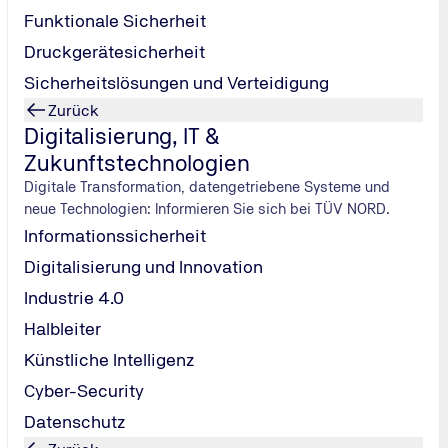
Funktionale Sicherheit
higkeit
Druckgerätesicherheit
Sicherheitslösungen und Verteidigung
Zurück
Digitalisierung, IT &
Zukunftstechnologien
Digitale Transformation, datengetriebene Systeme und
neue Technologien: Informieren Sie sich bei TÜV NORD.
Informationssicherheit
tät und nachvollziehbare Begutachtungen.
Digitalisierung und Innovation
ible Terminplanung.
Industrie 4.0
Halbleiter
Psychologen begleiten Sie durch den gesamten Untersuchungs
Künstliche Intelligenz
Cyber-Security
en Gutachten unterstützen Unternehmen und Einzelpersonen be
Datenschutz