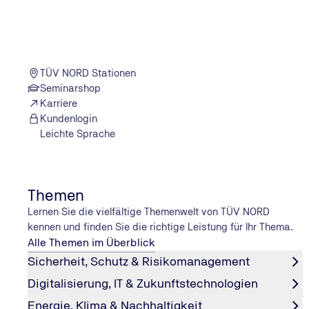
TÜV NORD Stationen
Zwei Bausteine für eine sichere Tätigke
Seminarshop
Karriere
Ärztliche Untersuchung
Kundenlogin
Leichte Sprache
Mögliche Bestandteile:
Allgemeine körperliche Untersuchung
Prüfung des Hör- und Sehvermögens
Themen
EKG (je nach Untersuchungsanlass)
Blut- und Urinuntersuchungen
Lernen Sie die vielfältige Themenwelt von TÜV NORD
Weitere Tests entsprechend der Tätigkeit oder Frageste
kennen und finden Sie die richtige Leistung für Ihr Thema.
Alle Themen im Überblick
Sicherheit, Schutz & Risikomanagement
Psychologische Untersuchung
Digitalisierung, IT & Zukunftstechnologien
Mögliche Bestandteile:
Energie, Klima & Nachhaltigkeit