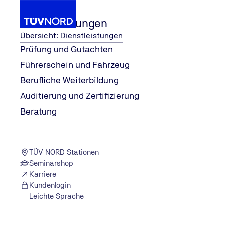
Dienstleistungen
Übersicht: Dienstleistungen
Prüfung und Gutachten
Führerschein und Fahrzeug
e
...
Verkehrspsychologische
Dienstleistungen
Berufliche Weiterbildung
Home
Auditierung und Zertifizierung
Beratung
TÜV NORD Stationen
Seminarshop
Karriere
Kundenlogin
Leichte Sprache