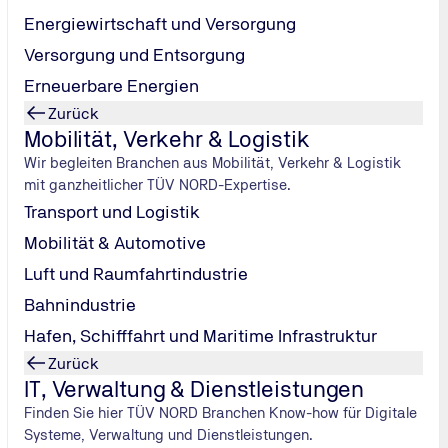
ungsuntersuchung für Betriebsbeamte nach 
Energiewirtschaft und Versorgung
Versorgung und Entsorgung
heit von Reisenden, Mitarbeitenden und Infrastruktur überni
Erneuerbare Energien
ersonen als auch Eisenbahnunternehmen mit
medizinischen u
Zurück
Eisenbahn-Bau- und Betriebsordnung (EBO)
.
Mobilität, Verkehr & Logistik
me, eines Tätigkeitswechsels oder einer anlassbezogenen Beg
Wir begleiten Branchen aus Mobilität, Verkehr & Logistik
d unabhängige Gutachten für sicherheitsrelevante Funktionen
mit ganzheitlicher TÜV NORD-Expertise.
Transport und Logistik
Mobilität & Automotive
Luft und Raumfahrtindustrie
Bahnindustrie
Hafen, Schifffahrt und Maritime Infrastruktur
Zurück
er EBO?
IT, Verwaltung & Dienstleistungen
Finden Sie hier TÜV NORD Branchen Know-how für Digitale
relevante Aufgaben im Eisenbahnbetrieb und tragen damit e
Systeme, Verwaltung und Dienstleistungen.