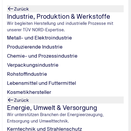
Zurück
Industrie, Produktion & Werkstoffe
Wir begleiten Herstellung und industrielle Prozesse mit
unserer TÜV NORD-Expertise.
 werden können und Situationen, die von der Umgebung auf d
Metall- und Elektroindustrie
 Entwicklungsfehler oder Fehlern durch mechanische Abnutzun
Produzierende Industrie
Chemie- und Prozessindustrie
Verpackungsindustrie
Rohstoffindustrie
Lebensmittel und Futtermittel
ssen, Auffinden von Ursachen, Abschätzen der Auswirkungen
Kosmetikhersteller
Zurück
Energie, Umwelt & Versorgung
Wir unterstützen Branchen der Energieerzeugung,
Entsorgung und Umwelttechnik.
Kerntechnik und Strahlenschutz