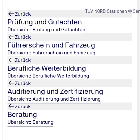
TÜV NORD Stationen
Se
Zurück
Prüfung und Gutachten
Übersicht: Prüfung und Gutachten
Zurück
Führerschein und Fahrzeug
en
HAZOP-Analyse
Übersicht: Führerschein und Fahrzeug
Zurück
Berufliche Weiterbildung
Übersicht: Berufliche Weiterbildung
Zurück
Auditierung und Zertifizierung
y)
Übersicht: Auditierung und Zertifizierung
Zurück
tems, die vorhersehbar sind, dürfen sich über dessen gesamten
Beratung
Übersicht: Beratung
 wie möglich im Voraus identifizieren. Unter Gefahr im Sinne 
der die Umgebung besteht, die zu einem Unfall führen kann.