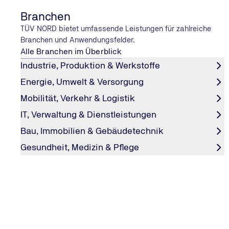
Branchen
TÜV NORD bietet umfassende Leistungen für zahlreiche
Unsere Leistungen
Branchen und Anwendungsfelder.
Alle Branchen im Überblick
Analyse von Situationen, die vom System herbeigeführt
Industrie, Produktion & Werkstoffe
Analyse von möglichen Fehlern z. B. Steuerungsfehler,
Energie, Umwelt & Versorgung
Komponenten
Mobilität, Verkehr & Logistik
IT, Verwaltung & Dienstleistungen
Bau, Immobilien & Gebäudetechnik
Unser Vorgehen
Gesundheit, Medizin & Pflege
Unterstützung bei der Prognose von möglichen Ereigni
Klassifizierung aller möglichen Fehler nach:
Fehler-Quelle: Entwicklungsfehler / Laufzeitfehler
Fehler-Art: Permanente / Sporadische / Bedingte Fehler
Bereich: Wert / Zeit / unaufgeforderte Aktionen
Entwurf und Analyse möglicher Szenarien