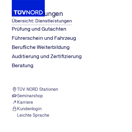
Dienstleistungen
Übersicht: Dienstleistungen
Prüfung und Gutachten
Führerschein und Fahrzeug
...
Dienstleistungen
Fehler - Analyse Method
Berufliche Weiterbildung
Home
Auditierung und Zertifizierung
HAZOP-Analyse
Beratung
HAZOP-Analysen (HAZard and OPerabilit
TÜV NORD Stationen
Seminarshop
Karriere
Ausfälle und Konstellationen eines Systems oder Teilsys
Kundenlogin
Grundsatz bei sicherheitsrelevanten Systemen.
Leichte Sprache
Mithilfe der HAZOP-Analyse lassen sich so viele Gefahren
tatsächliche oder potentielle Bedrohung für Menschen o