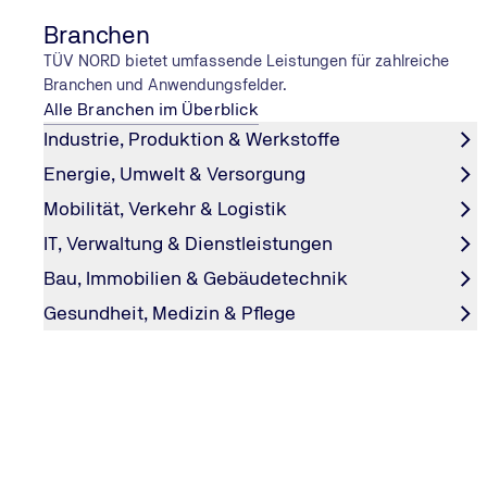
Branchen
TÜV NORD bietet umfassende Leistungen für zahlreiche
Branchen und Anwendungsfelder.
Kostenloses Service-
0800 80 70 600
Telefon
Alle Branchen im Überblick
Industrie, Produktion & Werkstoffe
Unsere Öffnungszeiten
Energie, Umwelt & Versorgung
Mobilität, Verkehr & Logistik
Heute geöffnet
08:00–16:00 * **
IT, Verwaltung & Dienstleistungen
Montag–Donnerstag
Bau, Immobilien & Gebäudetechnik
08:00–16:00 * **
Freitag
Gesundheit, Medizin & Pflege
08:00–14:30 * **
Samstag
08:00–12:30 ** ***
Hinweise