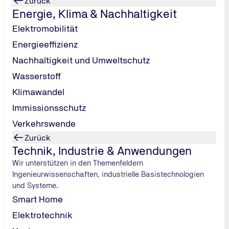
Zurück
Energie, Klima & Nachhaltigkeit
Elektromobilität
Energieeffizienz
Nachhaltigkeit und Umweltschutz
Wasserstoff
TÜV NORD Mobilität
TÜV NORD Station
Klimawandel
Tel.: 0800 80
Immissionsschutz
70 600
/
Verkehrswende
verkehr@tuev-
Zurück
nord.de
Technik, Industrie & Anwendungen
Nachricht senden
Wir unterstützen in den Themenfeldern
Ingenieurwissenschaften, industrielle Basistechnologien
und Systeme.
Smart Home
Elektrotechnik