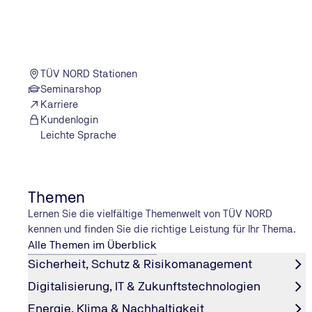
Bochum
TÜV NORD Stationen
Schnell & einfach: Jetzt Wunschtermin an Ihrer TÜ
Seminarshop
Karriere
Kundenlogin
Leichte Sprache
Themen
Termin stornieren
Lernen Sie die vielfältige Themenwelt von TÜV NORD
Sie können Ihren vereinbarten Termin nicht wahrnehmen?
kennen und finden Sie die richtige Leistung für Ihr Thema.
Dann können Sie
Ihren Termin kostenlos stornieren
.
Alle Themen im Überblick
Sicherheit, Schutz & Risikomanagement
Digitalisierung, IT & Zukunftstechnologien
Energie, Klima & Nachhaltigkeit