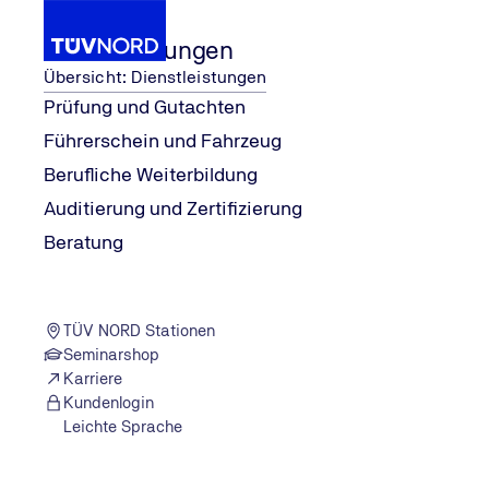
Dienstleistungen
Übersicht: Dienstleistungen
Prüfung und Gutachten
Führerschein und Fahrzeug
TÜV NORD Stationen
Bochum
Berufliche Weiterbildung
Home
Auditierung und Zertifizierung
TÜV NORD STATION
Beratung
Bochum
Hofsteder Straße 222
44809 Bochum
TÜV NORD Stationen
Zum Routenplaner
Seminarshop
Heute geöffnet
|
08:00–16:00
Karriere
Kundenlogin
Jetzt Termin buchen
Leichte Sprache