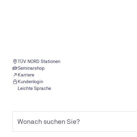
KONTAKT & INFORMATIONEN
Kontakt
TÜV NORD Stationen
TÜV NORD GROUP
Seminarshop
TÜV NORD weltweit
Karriere
Kundenlogin
Leichte Sprache
RECHTLICHE HINWEISE
Datenschutzerklärung
Allgemeine Geschäftsbedingungen
Erklärung zur Barrierefreiheit
Impressum