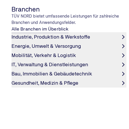
Branchen
TÜV NORD bietet umfassende Leistungen für zahlreiche
Kostenloses Service-
0800 80 70 600
Telefon
Branchen und Anwendungsfelder.
Alle Branchen im Überblick
Unsere Öffnungszeiten
Industrie, Produktion & Werkstoffe
Energie, Umwelt & Versorgung
Heute geschlossen
Mobilität, Verkehr & Logistik
Mittwoch
IT, Verwaltung & Dienstleistungen
08:00–10:00 *
Bau, Immobilien & Gebäudetechnik
Gesundheit, Medizin & Pflege
Hinweis
* Es können nur Fahrzeuge und Anhänger bis 3,5t ZGM geprü
Unsere Leistungen