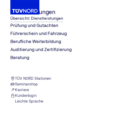
Dienstleistungen
Übersicht: Dienstleistungen
Prüfung und Gutachten
Führerschein und Fahrzeug
TÜV NORD Stationen
Ludwigslust
Berufliche Weiterbildung
Home
Auditierung und Zertifizierung
TÜV NORD STATION
Beratung
Ludwigslust
Am Industriegelände 4
19288 Ludwigslust
TÜV NORD Stationen
Zum Routenplaner
Seminarshop
Karriere
Jetzt Termin buchen
Kundenlogin
Leichte Sprache