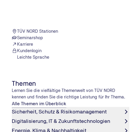
Sie können Ihren vereinbarten Termin nicht wahrnehmen?
Dann können Sie
Ihren Termin kostenlos stornieren
.
TÜV NORD Stationen
Seminarshop
Karriere
Kundenlogin
Er­in­ne­rung an Ihre nächste Haupt­un­ter
Leichte Sprache
Ein Blick auf die Plakette am hinteren Kennzeichen zeigt
nächste Hauptuntersuchung fällig ist.
Mit unserem kostenlosen Erinnerungsservice behalten S
Themen
Termin sicher im Blick. Einfach das Formular ausfüllen u
Lernen Sie die vielfältige Themenwelt von TÜV NORD
erinnert werden.
kennen und finden Sie die richtige Leistung für Ihr Thema.
Alle Themen im Überblick
Jetzt kostenlos erinnern lassen
Sicherheit, Schutz & Risikomanagement
Digitalisierung, IT & Zukunftstechnologien
Energie, Klima & Nachhaltigkeit