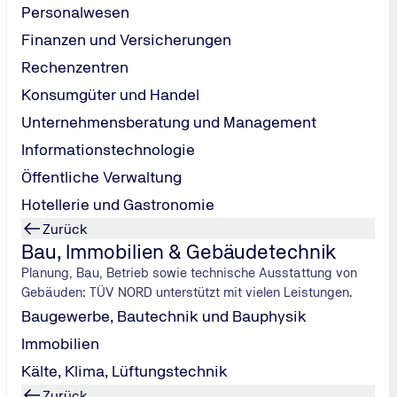
Personalwesen
Finanzen und Versicherungen
Rechenzentren
Konsumgüter und Handel
Unternehmensberatung und Management
Informationstechnologie
Öffentliche Verwaltung
Hotellerie und Gastronomie
Zurück
TÜV NORD-Partner
Bau, Immobilien & Gebäudetechnik
Die TÜV NORD Station Simmern-Hunsrück gehört als Partn
Planung, Bau, Betrieb sowie technische Ausstattung von
Gebäuden: TÜV NORD unterstützt mit vielen Leistungen.
Mehr zum Ingenieurbüro Klein
Baugewerbe, Bautechnik und Bauphysik
Immobilien
Kälte, Klima, Lüftungstechnik
Zurück