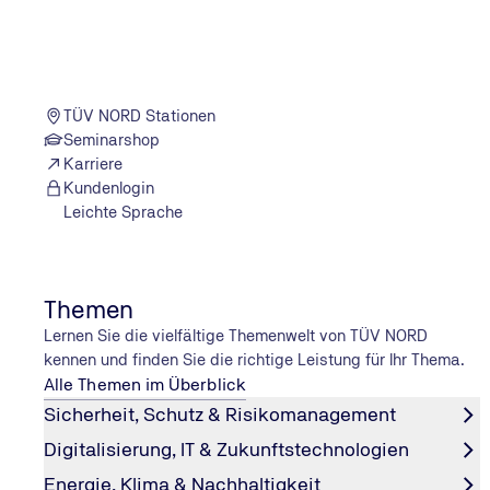
TÜV NORD Stationen
Seminarshop
Karriere
Kundenlogin
Leichte Sprache
Er­in­ne­rung an Ihre nächste Haupt­un­ter
Ein Blick auf die Plakette am hinteren Kennzeichen zeigt
nächste Hauptuntersuchung fällig ist.
Themen
Lernen Sie die vielfältige Themenwelt von TÜV NORD
Mit unserem kostenlosen Erinnerungsservice behalten S
kennen und finden Sie die richtige Leistung für Ihr Thema.
Termin sicher im Blick. Einfach das Formular ausfüllen u
Alle Themen im Überblick
erinnert werden.
Sicherheit, Schutz & Risikomanagement
Jetzt kostenlos erinnern lassen
Digitalisierung, IT & Zukunftstechnologien
Energie, Klima & Nachhaltigkeit