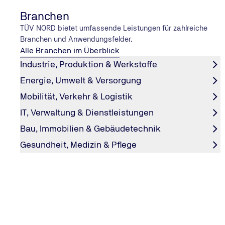
Kostenloses Service-
0800 80 70 600
Branchen
Telefon
TÜV NORD bietet umfassende Leistungen für zahlreiche
Branchen und Anwendungsfelder.
Unsere Öffnungszeiten
Alle Branchen im Überblick
Industrie, Produktion & Werkstoffe
Heute geöffnet
14:00–17:00 *
Energie, Umwelt & Versorgung
Dienstag
Mobilität, Verkehr & Logistik
13:00–17:00 *
Freitag
IT, Verwaltung & Dienstleistungen
14:00–17:00 *
Bau, Immobilien & Gebäudetechnik
Gesundheit, Medizin & Pflege
Hinweis
* Ohne Termin.