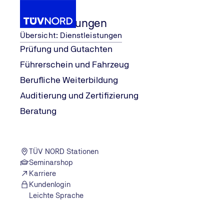
Dienstleistungen
Übersicht: Dienstleistungen
Prüfung und Gutachten
Führerschein und Fahrzeug
o Timo Klein)
Simmern-Hunsrück (Ingenieur
TÜV NORD Stationen
Berufliche Weiterbildung
Home
Auditierung und Zertifizierung
TÜV NORD STATION
Beratung
Simmern-Hunsrück (Ingenieurbüro Tim
Von-Drais-Str. 2a
55469 Simmern
TÜV NORD Stationen
Zum Routenplaner
Seminarshop
Heute geöffnet
|
14:00–17:00
Karriere
Kundenlogin
Leichte Sprache