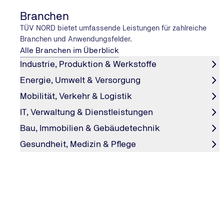
Branchen
TÜV NORD bietet umfassende Leistungen für zahlreiche
Branchen und Anwendungsfelder.
Alle Branchen im Überblick
Industrie, Produktion & Werkstoffe
Energie, Umwelt & Versorgung
Mobilität, Verkehr & Logistik
HOCH HINAUS!
IT, Verwaltung & Dienstleistungen
Aufzugprüfung in der Elbphilharmo
Bau, Immobilien & Gebäudetechnik
31 Aufzüge befördern Gäste der Elbphilharmonie. Kay t
Gesundheit, Medizin & Pflege
sie alle geprüft. Im #explore-Interview berichtet er von d
faszinierenden Technik.