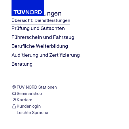
Dienstleistungen
Übersicht: Dienstleistungen
Prüfung und Gutachten
Führerschein und Fahrzeug
rmonie
Aufzugprüfung in der Elbphilha
...
Wissen
explore
Berufliche Weiterbildung
Home
Auditierung und Zertifizierung
Beratung
TÜV NORD Stationen
Seminarshop
Karriere
Kundenlogin
Leichte Sprache