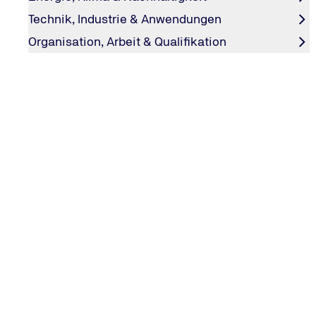
besuchen.
Technik, Industrie & Anwendungen
Organisation, Arbeit & Qualifikation
#explore - Das Online-Magazi
Dies ist ein Artikel von #explore. #explore ist eine
eine Welt, die sich in rasantem Tempo wandelt. D
innovative Technologien und die alles umfassende 
und stellen Gewohntes auf den Kopf. Doch das birg
#explore zeigt einen sicheren Weg durch die verne