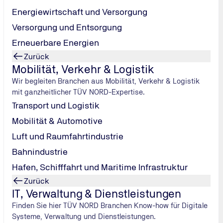
Energiewirtschaft und Versorgung
 12. Januar ein neues Wahrzeichen der Stadt eingeweiht: D
-Hotel, Gastronomie-Betriebe und gehobene Wohneinheiten.
Versorgung und Entsorgung
#explore-Interview erklärt er den Prüfprozess und erzählt
Erneuerbare Energien
Zurück
Mobilität, Verkehr & Logistik
Wir begleiten Branchen aus Mobilität, Verkehr & Logistik
mit ganzheitlicher TÜV NORD-Expertise.
Transport und Logistik
net. Seit wann haben Sie das Projekt begleitet?
ie Architekten verschiedene Möglichkeiten, die Aufzugsanlag
Mobilität & Automotive
aber sagen: Nein. (lacht)
Luft und Raumfahrtindustrie
 Ort, zuerst für provisorische Baustellenaufzüge, dann für di
Bahnindustrie
 Wochen am Stück, je nach Baufortschritt.
Hafen, Schifffahrt und Maritime Infrastruktur
ufzügen zum Beispiel Feuerwehraufzüge, die in bestimmten Sit
Zurück
aufzüge und kleine ‚Suppenbagger‘ – Güteraufzüge für die K
IT, Verwaltung & Dienstleistungen
Finden Sie hier TÜV NORD Branchen Know-how für Digitale
Systeme, Verwaltung und Dienstleistungen.