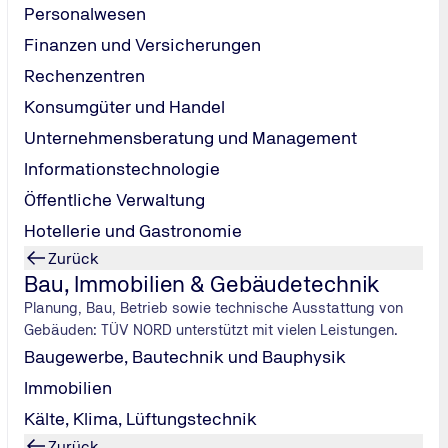
Personalwesen
Finanzen und Versicherungen
Rechenzentren
dass ich mitarbeiten durfte. Zehn Jahre lang ein Projekt zu beg
Konsumgüter und Handel
eit hautnah miterleben, mit welchen Techniken dort ein gleic
Unternehmensberatung und Management
ort unterschiedliche Anlagen mit sehr hohen Geschwindigkeite
Informationstechnologie
immer wieder an den Stand der Technik angepasst werden.
Öffentliche Verwaltung
Hotellerie und Gastronomie
Zurück
Bau, Immobilien & Gebäudetechnik
lagen mit sehr hohen Geschwindigkeite
Planung, Bau, Betrieb sowie technische Ausstattung von
Gebäuden: TÜV NORD unterstützt mit vielen Leistungen.
Meter, und hoher Tragkraft bis 4 Tonn
Baugewerbe, Bautechnik und Bauphysik
Immobilien
Kälte, Klima, Lüftungstechnik
Zurück