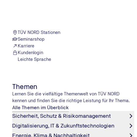
TÜV NORD Stationen
Technik auf dem neuesten Stand
Seminarshop
Karriere
Warum das?
Kundenlogin
Leichte Sprache
Zu Beginn der Bauzeit wurden Aufzüge noch nach natio
die Betriebssicherheitsverordnung wurde zweimal novelli
damit: Neue Prüfung.
Themen
Lernen Sie die vielfältige Themenwelt von TÜV NORD
kennen und finden Sie die richtige Leistung für Ihr Thema.
Alle Themen im Überblick
Die Elbphilharmonie als Gast erleben
Sicherheit, Schutz & Risikomanagement
Und, waren Sie schon da, seit die Elphi Ende letzten
Digitalisierung, IT & Zukunftstechnologien
Bisher noch nicht – ich lasse erst mal denen den Vortritt
Energie, Klima & Nachhaltigkeit