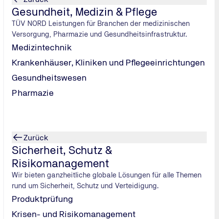
Gesundheit, Medizin & Pflege
TÜV NORD Leistungen für Branchen der medizinischen
Versorgung, Pharmazie und Gesundheitsinfrastruktur.
Medizintechnik
Krankenhäuser, Kliniken und Pflegeeinrichtungen
Gesundheitswesen
Pharmazie
nalem Recht in Betrieb genommen, dann mussten europäische
ert. Das hieß für den Hersteller: Alles nachrüsten, denn der
Zurück
Sicherheit, Schutz &
Risikomanagement
Wir bieten ganzheitliche globale Lösungen für alle Themen
rund um Sicherheit, Schutz und Verteidigung.
Produktprüfung
 Jahres für das Publikum geöffnet wurde?
, die noch nicht da waren. Karten für ein Konzert habe ich abe
Krisen- und Risikomanagement