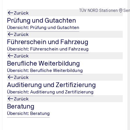
TÜV NORD Stationen
Se
Zurück
Prüfung und Gutachten
Übersicht: Prüfung und Gutachten
Zurück
Führerschein und Fahrzeug
Wie man eine Marke erfolgreich macht
ehr als nur ein schickes Logo
...
Übersicht: Führerschein und Fahrzeug
Zurück
Berufliche Weiterbildung
Übersicht: Berufliche Weiterbildung
Zurück
Auditierung und Zertifizierung
Übersicht: Auditierung und Zertifizierung
Zurück
Beratung
Übersicht: Beratung