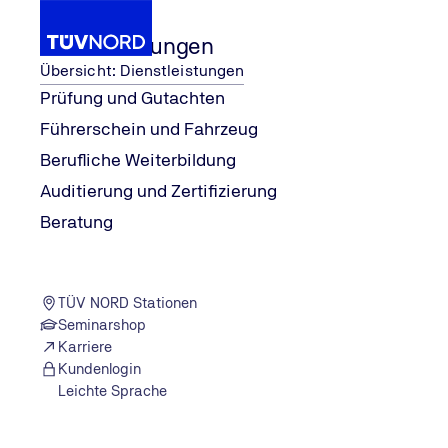
Dienstleistungen
Übersicht: Dienstleistungen
Prüfung und Gutachten
Führerschein und Fahrzeug
r Podcast von #explore
: 
...
Entdeckt. Erklärt. Erzählt. De
...
M
Wissen
Berufliche Weiterbildung
Home
Auditierung und Zertifizierung
Beratung
TÜV NORD Stationen
Seminarshop
Karriere
Kundenlogin
Leichte Sprache