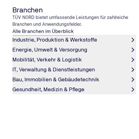
Branchen
TÜV NORD bietet umfassende Leistungen für zahlreiche
Branchen und Anwendungsfelder.
Alle Branchen im Überblick
Industrie, Produktion & Werkstoffe
Energie, Umwelt & Versorgung
Mobilität, Verkehr & Logistik
PODCAST-FOLGE
IT, Verwaltung & Dienstleistungen
Mehr als nur ein schickes Logo: W
Bau, Immobilien & Gebäudetechnik
eine Marke erfolgreich macht
Gesundheit, Medizin & Pflege
Wir sprechen mit Sandra Hüsig und Stefan Reschke übe
Markenstrategien