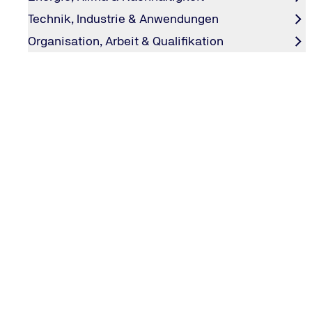
Technik, Industrie & Anwendungen
Organisation, Arbeit & Qualifikation
14.05.25
Wie prüft ein Hardware-Labor IT-Chips auf Sicherheit?
Informationstechnologie (IT)
Podcast
#explore
Read the full article
KONTAKT & INFORMATIONEN