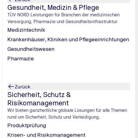
lt.
Gesundheit, Medizin & Pflege
TÜV NORD Leistungen für Branchen der medizinischen
Versorgung, Pharmazie und Gesundheitsinfrastruktur.
Medizintechnik
Krankenhäuser, Kliniken und Pflegeeinrichtungen
Gesundheitswesen
Pharmazie
Zurück
05.03.25
Sicherheit, Schutz &
Manipulierte Gebrauchtwag
Risikomanagement
dritte Gebrauchte ist betro
Wir bieten ganzheitliche globale Lösungen für alle Themen
rund um Sicherheit, Schutz und Verteidigung.
Automotive
Podcast
#explo
Produktprüfung
Read the full article
Krisen- und Risikomanagement