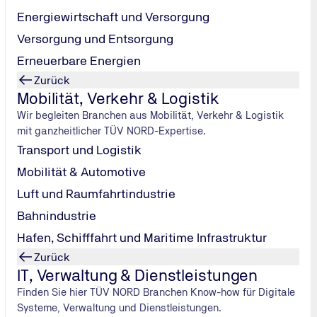
spunkt zu einem neuen Produkt, einem Service oder auch dem 
Energiewirtschaft und Versorgung
chen Aspekte gilt es zu beachten?
n Folge. Sandra Hüsig verantwortet bei TÜV NORD die Markenst
Versorgung und Entsorgung
design.
Erneuerbare Energien
Zurück
e Marke erfolgreich zu machen
Mobilität, Verkehr & Logistik
Wir begleiten Branchen aus Mobilität, Verkehr & Logistik
n sollte
mit ganzheitlicher TÜV NORD-Expertise.
Transport und Logistik
Mobilität & Automotive
Luft und Raumfahrtindustrie
Bahnindustrie
Hafen, Schifffahrt und Maritime Infrastruktur
Zurück
IT, Verwaltung & Dienstleistungen
Finden Sie hier TÜV NORD Branchen Know-how für Digitale
Systeme, Verwaltung und Dienstleistungen.