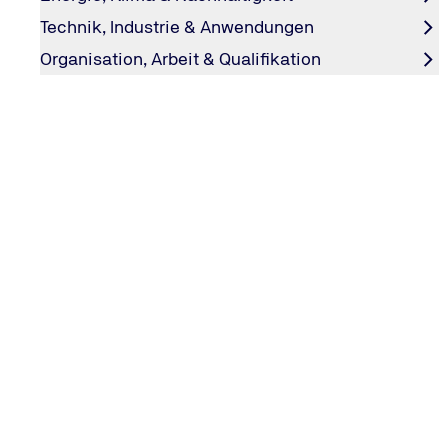
Wie prüft ein Hardware-Labor IT-Chips auf Sicherheit?
Technik, Industrie & Anwendungen
Organisation, Arbeit & Qualifikation
Informationstechnologie (IT)
Podcast
#explore
Read the full article
KONTAKT & INFORMATIONEN
Kontakt
TÜV NORD GROUP