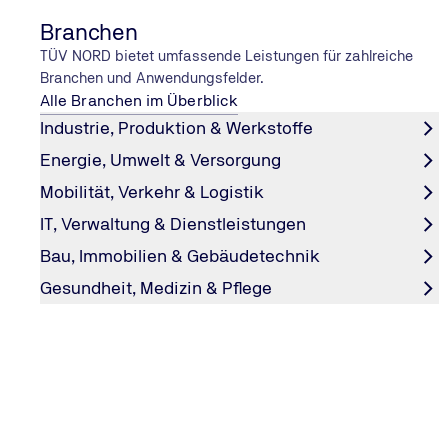
Branchen
TÜV NORD bietet umfassende Leistungen für zahlreiche
Branchen und Anwendungsfelder.
Alle Branchen im Überblick
Industrie, Produktion & Werkstoffe
Energie, Umwelt & Versorgung
Mobilität, Verkehr & Logistik
IT, Verwaltung & Dienstleistungen
PODCAST-FOLGE
Bau, Immobilien & Gebäudetechnik
Mission: Die erste Deutsche im All
Gesundheit, Medizin & Pflege
Talk mit Suzanna Randall, Astrophysikerin und angehe
Astronautin