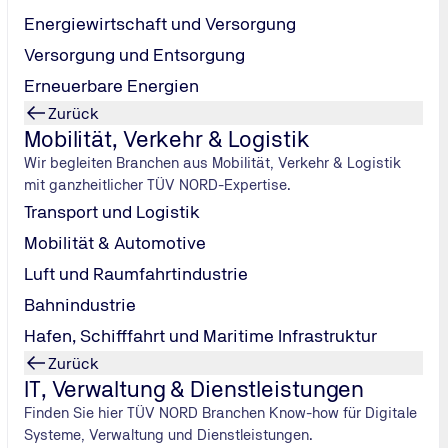
l der privaten Initiative "Die Astronautin". Astrophysikerin u
Energiewirtschaft und Versorgung
r und das Astronautin-Training in Teilzeit.
Versorgung und Entsorgung
Erneuerbare Energien
Zurück
Mobilität, Verkehr & Logistik
Wir begleiten Branchen aus Mobilität, Verkehr & Logistik
mit ganzheitlicher TÜV NORD-Expertise.
Transport und Logistik
Mobilität & Automotive
Luft und Raumfahrtindustrie
Bahnindustrie
Hafen, Schifffahrt und Maritime Infrastruktur
Zurück
IT, Verwaltung & Dienstleistungen
Finden Sie hier TÜV NORD Branchen Know-how für Digitale
Systeme, Verwaltung und Dienstleistungen.