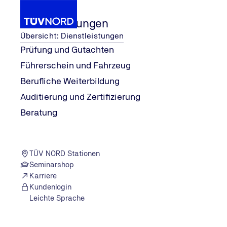
Dienstleistungen
Übersicht: Dienstleistungen
Prüfung und Gutachten
Führerschein und Fahrzeug
r Podcast von #explore
Al
...
Entdeckt. Erklärt. Erzählt. De
...
M
Wissen
Berufliche Weiterbildung
Home
Auditierung und Zertifizierung
Beratung
TÜV NORD Stationen
Seminarshop
Karriere
Kundenlogin
Leichte Sprache