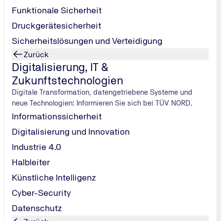
Funktionale Sicherheit
Druckgerätesicherheit
Sicherheitslösungen und Verteidigung
Zurück
Digitalisierung, IT &
Zukunftstechnologien
Digitale Transformation, datengetriebene Systeme und
neue Technologien: Informieren Sie sich bei TÜV NORD.
Informationssicherheit
Digitalisierung und Innovation
Industrie 4.0
Halbleiter
Künstliche Intelligenz
Cyber-Security
Datenschutz
over wird Nachhaltigkeit großgeschrieben – erkennbar auc
ird Nachhaltigkeit großgeschrieben – erkennbar auch an Einrich