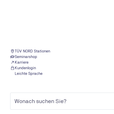
Folge #50
Wie trägt Team-Arbeit zur mentalen Gesundheit bei, Tia
TÜV NORD Stationen
Seminarshop
Karriere
Kundenlogin
Leichte Sprache
Folge #30
Woher weiß ich, was stimmt, Andreas Quest?