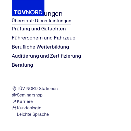
Dienstleistungen
Übersicht: Dienstleistungen
Prüfung und Gutachten
Führerschein und Fahrzeug
Wissen
explore
Gutes aus der Kantine
Berufliche Weiterbildung
Home
Auditierung und Zertifizierung
Beratung
TÜV NORD Stationen
Seminarshop
Karriere
Kundenlogin
Leichte Sprache