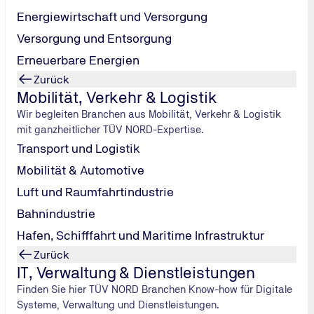
Energiewirtschaft und Versorgung
tlichen und der Reinheit. Praktisch gesehen kann Licht nic
ist in der Lage, Viren, Bakterien und Keime abzutöten. Mit
Versorgung und Entsorgung
Erneuerbare Energien
en sollte, merkt mensch spätestens beim Sonnenbrand. Die sic
Zurück
erdings nichts zu tun. Ursache für den Sonnenbrand sind die
Mobilität, Verkehr & Logistik
en nicht wahrnehmen können.
Wir begleiten Branchen aus Mobilität, Verkehr & Logistik
Bereiche A, B und C, wobei die Wellenlänge von A bis C ab- und
mit ganzheitlicher TÜV NORD-Expertise.
h. Sie lassen die Haut altern, können die Augen schädigen o
Transport und Logistik
hen 100 und 280 Nanometern werden diese Gefahren verstärkt.
Mobilität & Automotive
er Ozonschicht der Atmosphäre absorbiert.
Erde nicht vorkommt, haben Krankheitserreger keine Strategi
Luft und Raumfahrtindustrie
rt durch: Es schädigt das Erbgut der Mikroorganismen, sie kön
Bahnindustrie
ächlich wird UV-C-Licht bereits seit Jahren genutzt, um Bade
Hafen, Schifffahrt und Maritime Infrastruktur
Zurück
IT, Verwaltung & Dienstleistungen
Finden Sie hier TÜV NORD Branchen Know-how für Digitale
Systeme, Verwaltung und Dienstleistungen.