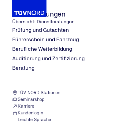
Dienstleistungen
Übersicht: Dienstleistungen
Prüfung und Gutachten
Führerschein und Fahrzeug
Wissen
explore
Lampe an, Virus weg?
Berufliche Weiterbildung
Home
Auditierung und Zertifizierung
Beratung
TÜV NORD Stationen
Seminarshop
Karriere
Kundenlogin
Leichte Sprache