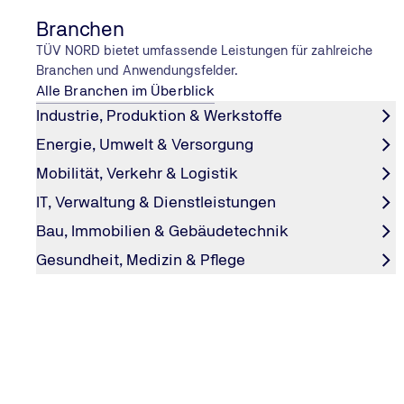
Branchen
TÜV NORD bietet umfassende Leistungen für zahlreiche
Branchen und Anwendungsfelder.
Alle Branchen im Überblick
Industrie, Produktion & Werkstoffe
Energie, Umwelt & Versorgung
Mobilität, Verkehr & Logistik
IT, Verwaltung & Dienstleistungen
UV-C-LICHT
Bau, Immobilien & Gebäudetechnik
Lampe an, Virus weg?
Gesundheit, Medizin & Pflege
Mit Licht gegen das Coronavirus und die Pandemie: UV-
an, Virus weg? Erfahren Sie jetzt mehr auf #explore.