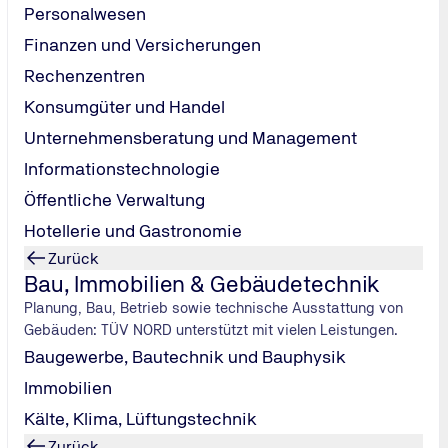
Personalwesen
Finanzen und Versicherungen
Rechenzentren
Konsumgüter und Handel
Unternehmensberatung und Management
Informationstechnologie
Öffentliche Verwaltung
Hotellerie und Gastronomie
Zurück
Bau, Immobilien & Gebäudetechnik
Planung, Bau, Betrieb sowie technische Ausstattung von
utter?
Gebäuden: TÜV NORD unterstützt mit vielen Leistungen.
ße Umstellung. Inzwischen sind wir super eingespielt, ich bin t
Baugewerbe, Bautechnik und Bauphysik
schaft für getunte Flitzer denn jetzt ganz aufgegeben?
Immobilien
ten Wagen unterwegs, nur eben nicht mehr in dem Ausmaß wie
Kälte, Klima, Lüftungstechnik
uto passt und uns für eine A-Klasse entschieden. Trotz Sond
Zurück