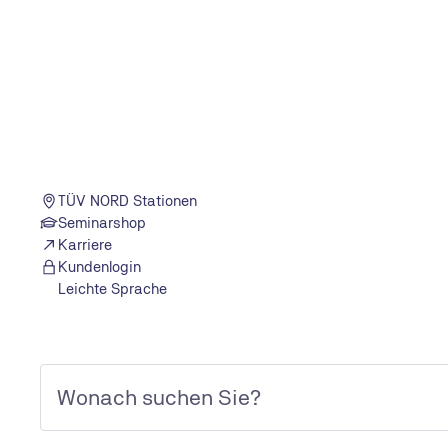
#explore - Das Online-Magazi
Dies ist ein Artikel von #explore. #explore ist eine
eine Welt, die sich in rasantem Tempo wandelt. D
TÜV NORD Stationen
innovative Technologien und die alles umfassende 
Seminarshop
und stellen Gewohntes auf den Kopf. Doch das birg
Karriere
#explore zeigt einen sicheren Weg durch die verne
Kundenlogin
Leichte Sprache