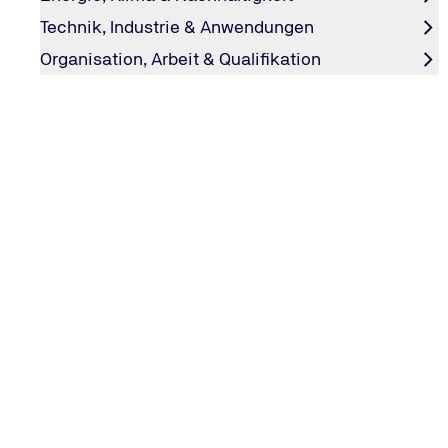
Technik, Industrie & Anwendungen
Organisation, Arbeit & Qualifikation
Vom Tuning zur Moderatorin
#explore: Doch auch da verliert das Auto an Wert.
Nancy Brüggemann:
Exakt. Deshalb habe ich ihn dann l
Enkeltochter haben wollte und seinen Chauffeur aus Stu
War vielleicht doch nicht so alltagstauglich…
#explore: Sie haben aber nicht nur Ihre Autos getunt
Nancy Brüggemann:
Das war Zufall. Ich habe meine Pro
angesprochen und von einem neuen Onlinemagazin beric
erstmal gelacht. Ich konnte mir das erst gar nicht vorste
#explore: Sie sind hoffentlich über Ihren Schatten g
Nancy Brüggemann:
Ja, ich habe es dann doch ausprob
für das Fernsehen. Zum Schluss hat mich sogar die „Ess
Branche berichte. Das habe ich ein paar Jahre in Folge
#explore: Fehlt Ihnen das nicht?