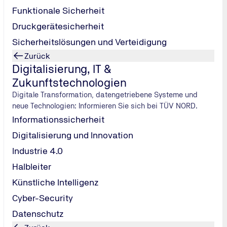
Funktionale Sicherheit
Druckgerätesicherheit
Sicherheitslösungen und Verteidigung
Zurück
Digitalisierung, IT &
Zukunftstechnologien
etztendlich verkauft. Wie der Zufall es will – an einen ehemal
ttgart geschickt hat, um den Wagen abzuholen. Soweit ich we
Digitale Transformation, datengetriebene Systeme und
neue Technologien: Informieren Sie sich bei TÜV NORD.
, sondern waren als Moderatorin in der Szene aktiv. Wie ka
Informationssicherheit
jekte meist mit Sponsoren umgesetzt und kannte deshalb viele
Digitalisierung und Innovation
htet, für das noch Moderatoren gesucht wurden. Ich habe d
Industrie 4.0
llen, ich bin doch gar keine Moderatorin.
Halbleiter
esprungen?
iert und zum Glück hat es geklappt. Dann führte eines zum a
Künstliche Intelligenz
en Motor Show“, Europas größte Tuning-Messe, als rasende Re
Cyber-Security
 gemacht.
Datenschutz