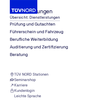
Dienstleistungen
Übersicht: Dienstleistungen
Prüfung und Gutachten
Führerschein und Fahrzeug
her
Tuning: Tiefer, schneller, sic
...
Wissen
explore
Berufliche Weiterbildung
Home
Auditierung und Zertifizierung
Beratung
TÜV NORD Stationen
Seminarshop
Karriere
Kundenlogin
Leichte Sprache