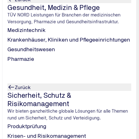
t, findet man ein Standardauto nicht mehr schön. Deshalb ha
Gesundheit, Medizin & Pflege
 alle Chrom-Teile.
TÜV NORD Leistungen für Branchen der medizinischen
Versorgung, Pharmazie und Gesundheitsinfrastruktur.
Medizintechnik
Zusammen mit TÜV NORD haben Sie 2009 aus dem Serienmod
 zu Ende war, habe ich den Scirocco mit Hilfe von Sponsore
Krankenhäuser, Kliniken und Pflegeeinrichtungen
iel neu lackieren lassen in einer Farbe, die extra für mich
Gesundheitswesen
nig. Es wäre zu teuer gewesen. Selbst wenn nur eine Kleinigkei
Pharmazie
Zurück
Sicherheit, Schutz &
öde Klischee im Kopf: Tuner gleich Pro
Risikomanagement
Wir bieten ganzheitliche globale Lösungen für alle Themen
rund um Sicherheit, Schutz und Verteidigung.
Produktprüfung
Krisen- und Risikomanagement