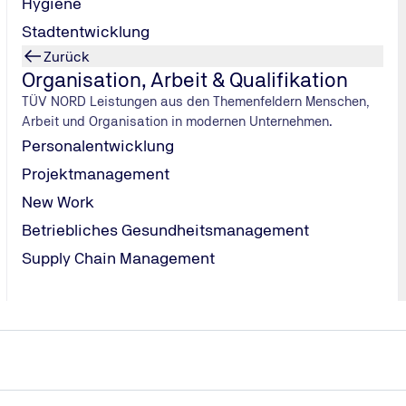
Hygiene
Stadtentwicklung
n von TÜV NORD
Zurück
Organisation, Arbeit & Qualifikation
TÜV NORD Leistungen aus den Themenfeldern Menschen,
Arbeit und Organisation in modernen Unternehmen.
Personalentwicklung
 digitale Entdeckungsreise in
Projektmanagement
ie zunehmende Vernetzung,
Digitalisierung schaffen Neues
New Work
t auch Gefahren und Risiken:
Betriebliches Gesundheitsmanagement
tzte Welt.
Supply Chain Management