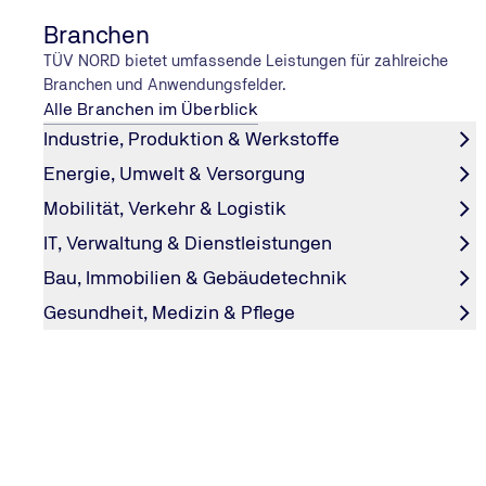
Branchen
TÜV NORD bietet umfassende Leistungen für zahlreiche
Branchen und Anwendungsfelder.
Alle Branchen im Überblick
Industrie, Produktion & Werkstoffe
Energie, Umwelt & Versorgung
Mobilität, Verkehr & Logistik
IT, Verwaltung & Dienstleistungen
NANCY BRÜGGEMANN
Bau, Immobilien & Gebäudetechnik
Tuning: Tiefer, schneller, sicher
Gesundheit, Medizin & Pflege
Nancy Brüggemann ist ein selbstverständlicher Teil der
Szene und schraubt mit Leidenschaft an ihren eigenen 