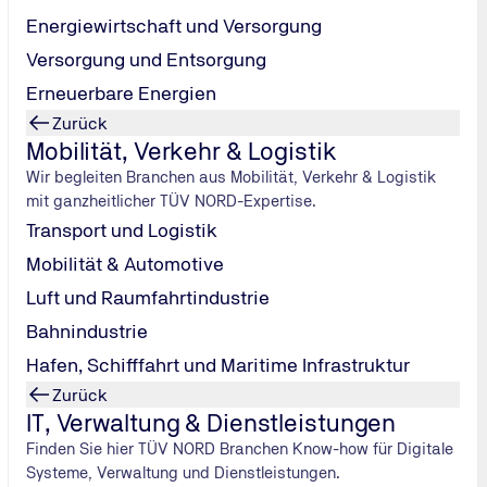
Energiewirtschaft und Versorgung
ning-Szene und schrauben mit Leidenschaft an ihren eigene
en Tuning-Wettbewerb von TÜV NORD gewann. Im Interview v
Versorgung und Entsorgung
ißt, warum sie kein Standardmodell fahren kann und wora
Erneuerbare Energien
Zurück
Mobilität, Verkehr & Logistik
Wir begleiten Branchen aus Mobilität, Verkehr & Logistik
mit ganzheitlicher TÜV NORD-Expertise.
Tuning-Szene?
Transport und Logistik
i. Mein Mann
Mobilität & Automotive
im Moment bin
Luft und Raumfahrtindustrie
Bahnindustrie
 zu tun. Am
Hafen, Schifffahrt und Maritime Infrastruktur
ok gesehen,
Zurück
. Man hat
IT, Verwaltung & Dienstleistungen
ch Proll.
Finden Sie hier TÜV NORD Branchen Know-how für Digitale
Systeme, Verwaltung und Dienstleistungen.