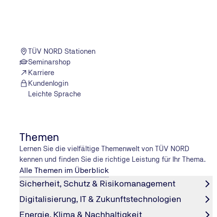
man einmal einen perfekt aufgebauten Wagen gefahren is
Federn, Felgen und schwarze Folien für die Scheiben und
Ein besonderes Projekt
#explore: Was ist mit Ihrem VW Scirocco passiert? 
TÜV NORD Stationen
Nancy Brüggemann:
Als die Kooperation mit TÜV NORD
Seminarshop
nach meinem Geschmack umgebaut. Ich habe ihn zum Beisp
Karriere
Traumauto, aber gefahren bin ich damit leider viel zu we
Kundenlogin
Leichte Sprache
Themen
Man hat natürlich immer dieses bl
Lernen Sie die vielfältige Themenwelt von TÜV NORD
kennen und finden Sie die richtige Leistung für Ihr Thema.
Alle Themen im Überblick
Nancy Brüggemann
Sicherheit, Schutz & Risikomanagement
Auto-Tuning-Enthusiastin
Digitalisierung, IT & Zukunftstechnologien
Energie, Klima & Nachhaltigkeit