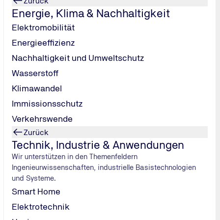
Zurück
Energie, Klima & Nachhaltigkeit
Elektromobilität
Energieeffizienz
Nachhaltigkeit und Umweltschutz
Wasserstoff
Klimawandel
Immissionsschutz
Verkehrswende
Zurück
Technik, Industrie & Anwendungen
Abgasuntersuchung
Wir unterstützen in den Themenfeldern
Seit 2006 gibt es die UMA (Untersuchung des
Ingenieurwissenschaften, industrielle Basistechnologien
Motormanagement-/Abgasreinigungssystems).
und Systeme.
Zeitgleich zur UMA wurde auch die Abgasuntersuchung
Smart Home
für Motorräder eingeführt. Hierbei wird ein Ziel verfolgt:
Elektrotechnik
Die Abgaswerte müssen die zulässigen, gesetzlichen