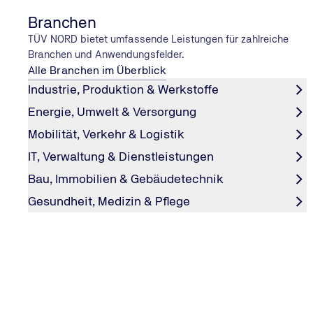
Branchen
TÜV NORD bietet umfassende Leistungen für zahlreiche
Branchen und Anwendungsfelder.
Alle Branchen im Überblick
Industrie, Produktion & Werkstoffe
RATGEBER UND TIPPS
Energie, Umwelt & Versorgung
Kontrollleuchten
Mobilität, Verkehr & Logistik
In verschiedenen Farben signalisieren uns die Kontrolll
IT, Verwaltung & Dienstleistungen
Auto, dass etwas nicht in Ordnung ist. Die wichtigsten
Kontrollleuchten sowie Warnleuchten und ihre Bedeutun
Bau, Immobilien & Gebäudetechnik
Gesundheit, Medizin & Pflege
Fahrzeug prüfen lassen