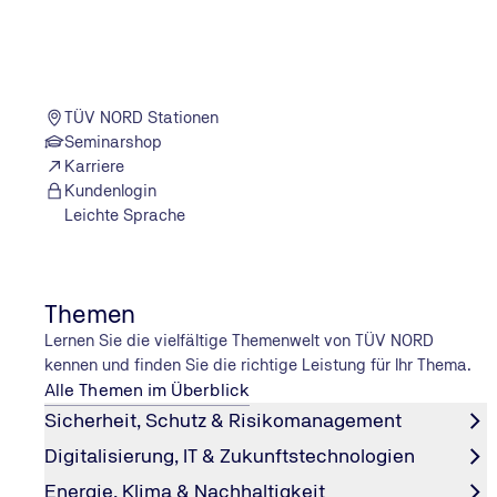
Es liegt eine Störung in der Motorelektronik oder im A
Sie umgehend eine Werkstatt auf!
Airbag
Airbag oder Gurtstraffer können ungewollt auslösen ode
TÜV NORD Stationen
ABS
Seminarshop
Karriere
Wenn dieses Symbol leuchtet, ist das ABS aufgrund eine
Kundenlogin
funktionieren dann ebenfalls nicht mehr ordnungsgemä
Leichte Sprache
Die wichtigsten gelben Kontrollleuchten
Themen
Lernen Sie die vielfältige Themenwelt von TÜV NORD
ESP
kennen und finden Sie die richtige Leistung für Ihr Thema.
Alle Themen im Überblick
Wenn diese Kontrollleuchte blinkt, dann arbeitet das El
Sicherheit, Schutz & Risikomanagement
abgeschaltet. Falls sich das ESP nicht wieder einschalte
Reifendruck
Digitalisierung, IT & Zukunftstechnologien
Energie, Klima & Nachhaltigkeit