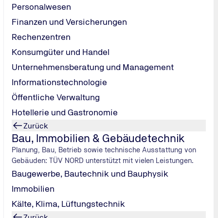
Personalwesen
Finanzen und Versicherungen
ben. Entweder ist die Feststellbremse noch angezogen - was 
Rechenzentren
lt zu wenig Bremsflüssigkeit oder ist leer. In diesem Fall sol
Konsumgüter und Handel
Unternehmensberatung und Management
Informationstechnologie
emsbelages erreicht ist. Lassen Sie die Belege in einer Fach
Öffentliche Verwaltung
Hotellerie und Gastronomie
e Kanne mit darunter liegenden Wellenlinien fordert zur Prüfu
Zurück
zu messen. Füllen Sie gegebenenfalls Öl nach und suchen Sie e
Bau, Immobilien & Gebäudetechnik
Planung, Bau, Betrieb sowie technische Ausstattung von
Gebäuden: TÜV NORD unterstützt mit vielen Leistungen.
t den Motor aus und lassen Sie diesen abkühlen. Kontrollieren
Baugewerbe, Bautechnik und Bauphysik
bsanleitung, wie Sie den Behälter gefahrlos öffnen. Da der Be
tel, muss der Wagen in der Werkstatt kontrolliert werden.
Immobilien
Kälte, Klima, Lüftungstechnik
Zurück