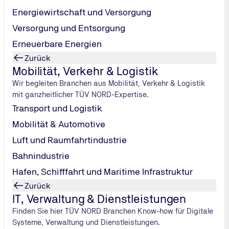
 tun ist
Energiewirtschaft und Versorgung
Versorgung und Entsorgung
larmsystem da anzeigt? Es ist nicht immer sofort klar, wie ak
, da sonst schwere Schäden am Fahrzeug drohen.
Erneuerbare Energien
Zurück
 hin. Es ist sehr ratsam, beim Aufleuchten einer „roten Lampe
Mobilität, Verkehr & Logistik
, die ein- und ausgeschaltet werden können, wie z.B. Tempom
Wir begleiten Branchen aus Mobilität, Verkehr & Logistik
mit ganzheitlicher TÜV NORD-Expertise.
rbgebung ist einheitlich festgelegt. Was die Symbole angeht,
Transport und Logistik
gen zu sehen sind.
Mobilität & Automotive
Luft und Raumfahrtindustrie
Bahnindustrie
Hafen, Schifffahrt und Maritime Infrastruktur
Zurück
IT, Verwaltung & Dienstleistungen
tmaschine (Generator) nicht mehr geladen wird. Das kann mehre
Finden Sie hier TÜV NORD Branchen Know-how für Digitale
llten das Fahrzeug sofort aus dem Verkehr ziehen, da häufig 
Systeme, Verwaltung und Dienstleistungen.