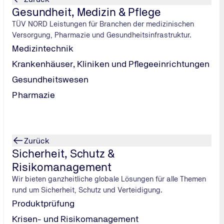
bgassystem vor. Dadurch kann es zu einer verringerter Leist
Gesundheit, Medizin & Pflege
TÜV NORD Leistungen für Branchen der medizinischen
Versorgung, Pharmazie und Gesundheitsinfrastruktur.
r bei einem Unfall versagen. Lassen Sie das Rückhaltesystem 
Medizintechnik
Krankenhäuser, Kliniken und Pflegeeinrichtungen
r Störung ausgefallen. ESP, Bremsassistent, elektronische B
Gesundheitswesen
ß. Suchen Sie umgehend eine Fachwerkstatt auf.
Pharmazie
 im Überblick
Zurück
Sicherheit, Schutz &
Risikomanagement
Wir bieten ganzheitliche globale Lösungen für alle Themen
ektronische Stabilitäts-Programm oder die Traktionskontrolle.
rund um Sicherheit, Schutz und Verteidigung.
n lässt, suchen Sie eine Fachwerkstatt auf.
Produktprüfung
Krisen- und Risikomanagement