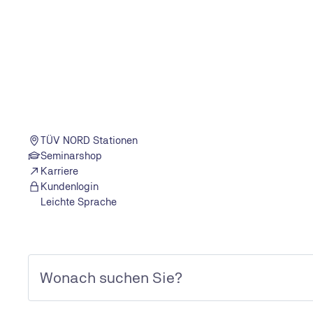
verständlich über Fristen, Plakettenfarben und mehr.
Alles zur HU
TÜV NORD Stationen
Seminarshop
Karriere
Kundenlogin
Leichte Sprache