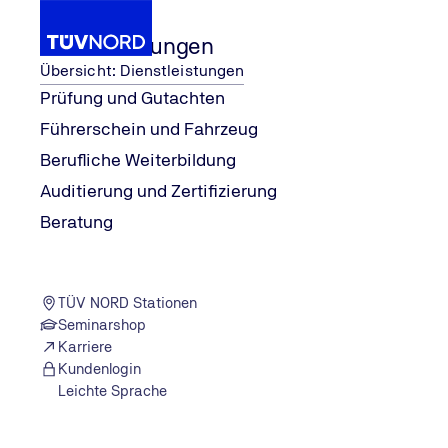
Dienstleistungen
Übersicht: Dienstleistungen
Prüfung und Gutachten
Führerschein und Fahrzeug
Tipps und Trends aus der Mobilität
Ratgeber und Tipps - Technik,
...
Wissen
Kontrolll
Berufliche Weiterbildung
Home
Auditierung und Zertifizierung
Beratung
TÜV NORD Stationen
Seminarshop
Karriere
Kundenlogin
Leichte Sprache