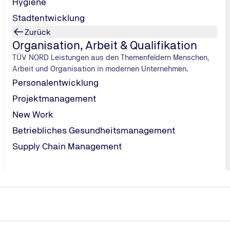
Hygiene
Grenzen einhalten.
Stadtentwicklung
Alles zur Abgasuntersuchung
Zurück
Organisation, Arbeit & Qualifikation
TÜV NORD Leistungen aus den Themenfeldern Menschen,
Arbeit und Organisation in modernen Unternehmen.
Personalentwicklung
Der TÜV NORD Mobilität Newsletter
Projektmanagement
Aktuell, praktisch, für jeden.
New Work
Jetzt anmelden und monatlich Tipps, Trends und Ratgeber für 
Wohnmobil & Oldtimer erhalten.
Betriebliches Gesundheitsmanagement
Ne
Supply Chain Management