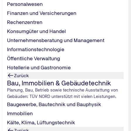
Personalwesen
Finanzen und Versicherungen
Rechenzentren
Konsumgüter und Handel
Unternehmensberatung und Management
scheidend
Informationstechnologie
n den neuen EU-Führerschein ausgetauscht werden. Dieser ist 
Öffentliche Verwaltung
eit im Warteraum verbringen und nicht alle am letztmöglichen
Hotellerie und Gastronomie
chiedenen Stufen:
Zurück
t das Geburtsjahr.
Bau, Immobilien & Gebäudetechnik
weises ausschlaggebend.
Planung, Bau, Betrieb sowie technische Ausstattung von
nach dem Ausstellungsjahr des Führerscheins. Konkret bedeute
Gebäuden: TÜV NORD unterstützt mit vielen Leistungen.
m 19. Januar 2026 bei der zuständigen Führerscheinstelle, Fa
Baugewerbe, Bautechnik und Bauphysik
erschein – egal ob Papier- oder Scheckkartenführerschein u
Immobilien
Kälte, Klima, Lüftungstechnik
Zurück