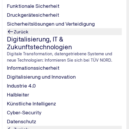
Funktionale Sicherheit
n günstigeren Einstufungen.
Druckgerätesicherheit
dert. Die Typklassen basieren auf den Schaden- und Reparatur
Sicherheitslösungen und Verteidigung
ner Versicherung?
Zurück
en und Unfällen von rund 33.000 Fahrzeugmodellen. Wenige S
Digitalisierung, IT &
er höheren Typklasse und teureren Beiträgen.
Zukunftstechnologien
 von Versicherern übernommen. Neben der Typklasse spielen au
Digitale Transformation, datengetriebene Systeme und
neue Technologien: Informieren Sie sich bei TÜV NORD.
rt
Informationssicherheit
die nach dem 31. Dezember 2025 zugelassen wurden, um 5 Jahre 
Digitalisierung und Innovation
n werden. Die Steuerbefreiung für Elektroautos, die vor 2025 
Industrie 4.0
Halbleiter
Künstliche Intelligenz
 werden. Stattdessen ist der Steuerbetrag vollständig im Vora
Cyber-Security
Datenschutz