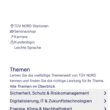
Was muss man beim Führerschein-Umtausch 
Sie benötigen:
ein biometrisches Passfoto
TÜV NORD Stationen
einen gültigen Personalausweis oder Reisepass
Seminarshop
Ihren aktuellen Fahrausweis
Karriere
Zudem fällt eine Gebühr von ca. 25 Euro* an. Darüber 
Kundenlogin
Leichte Sprache
Wurde der alte Papierführerschein nicht von der Behörd
ausstellenden Behörde. Diese können Sie per Post, telef
* Gemäß der "Gebührenordnung für Maßnahmen im Straße
Themen
Lernen Sie die vielfältige Themenwelt von TÜV NORD
kennen und finden Sie die richtige Leistung für Ihr Thema.
Das kommt 2026 auf Sie zu
Alle Themen im Überblick
Sicherheit, Schutz & Risikomanagement
Neue Typklassen lassen die Kfz-Versicherung
Digitalisierung, IT & Zukunftstechnologien
Im Jahr 2026 wird die Kfz-Versicherung für etwa sechs 
Energie, Klima & Nachhaltigkeit