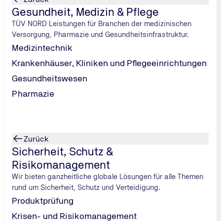
Gesundheit, Medizin & Pflege
mitbringen?
TÜV NORD Leistungen für Branchen der medizinischen
Versorgung, Pharmazie und Gesundheitsinfrastruktur.
Medizintechnik
Krankenhäuser, Kliniken und Pflegeeinrichtungen
Gesundheitswesen
hinaus können weitere Kosten für den Versand des neuen Führ
Pharmazie
e des aktuellen Wohnsitzes ausgestellt, benötigen Sie eine so
onisch oder auch online beantragen und an die aktuelle Führe
nverkehr (GebOSt)" fällt dafür eine Gebühr an.
Zurück
Sicherheit, Schutz &
Risikomanagement
Wir bieten ganzheitliche globale Lösungen für alle Themen
rund um Sicherheit, Schutz und Verteidigung.
 steigen
Produktprüfung
Millionen Autofahrerinnen und Autofahrer teurer, da der Ges
Krisen- und Risikomanagement