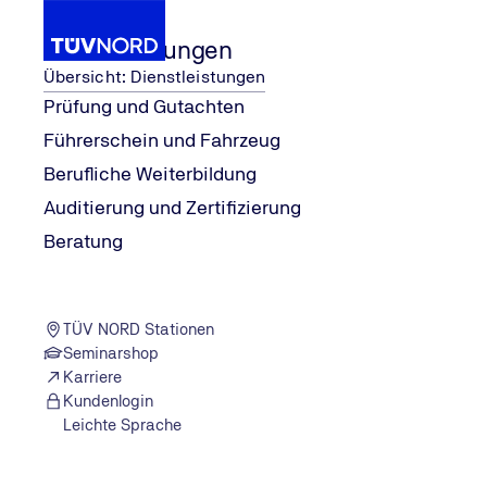
Dienstleistungen
Übersicht: Dienstleistungen
Prüfung und Gutachten
Führerschein und Fahrzeug
Tipps und Trends aus der Mobilität
en 2026
Ratgeber und Tipps - Technik,
...
Neue Rege
Wissen
Berufliche Weiterbildung
Home
Auditierung und Zertifizierung
Beratung
TÜV NORD Stationen
Seminarshop
Karriere
Kundenlogin
Leichte Sprache