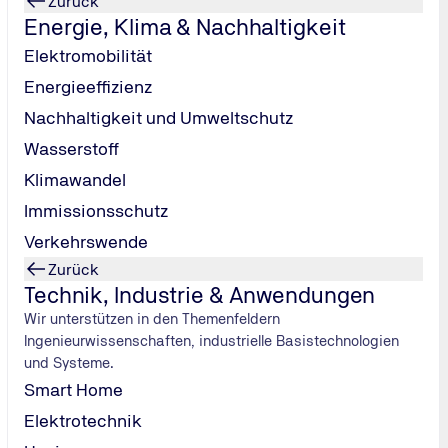
Zurück
Energie, Klima & Nachhaltigkeit
Elektromobilität
Energieeffizienz
Nachhaltigkeit und Umweltschutz
gleichbleiben, gilt ein Sonderkündigungsrecht.
Wasserstoff
Klimawandel
Immissionsschutz
Höhere Kr
Verkehrswende
Ab 2026 wird 
Zurück
Maßnahme ist 
Technik, Industrie & Anwendungen
Reduzierung d
Wir unterstützen in den Themenfeldern
Der CO₂-Aufsc
Ingenieurwissenschaften, industrielle Basistechnologien
Euro) pro Ton
und Systeme.
etwa 2,85 Cen
Smart Home
Entlastungs
Elektrotechnik
Ab 1. Januar 