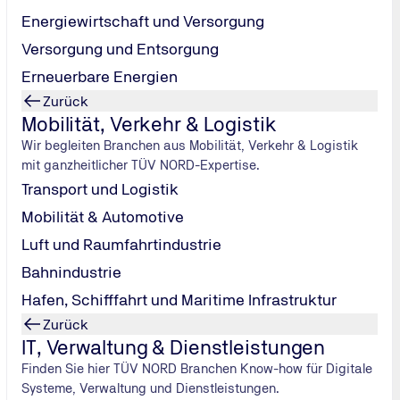
Energiewirtschaft und Versorgung
Versorgung und Entsorgung
auptuntersuchung
. Nach erfolgreicher Prüfung erhalten sie ei
te zeigt den Prüfungsmonat und das Fälligkeitsjahr der nächst
Erneuerbare Energien
Zurück
Mobilität, Verkehr & Logistik
Wir begleiten Branchen aus Mobilität, Verkehr & Logistik
mit ganzheitlicher TÜV NORD-Expertise.
Transport und Logistik
Mobilität & Automotive
Luft und Raumfahrtindustrie
Bahnindustrie
Hafen, Schifffahrt und Maritime Infrastruktur
Zurück
IT, Verwaltung & Dienstleistungen
Finden Sie hier TÜV NORD Branchen Know-how für Digitale
Systeme, Verwaltung und Dienstleistungen.
ir eine
kostenlose HU-Terminerinnerung
an. Einfach die Daten eintr