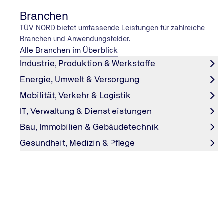
Branchen
TÜV NORD bietet umfassende Leistungen für zahlreiche
Branchen und Anwendungsfelder.
Alle Branchen im Überblick
Industrie, Produktion & Werkstoffe
RATGEBER UND TIPPS
Energie, Umwelt & Versorgung
Neue Regeln für Autofahrer:innen
Mobilität, Verkehr & Logistik
Auch 2026 stehen neue Regeln und Veränderungen für
IT, Verwaltung & Dienstleistungen
Autofahrerinnen und Autofahrer an. Wir haben für Sie da
für die kommenden zwölf Monate zusammengefasst.
Bau, Immobilien & Gebäudetechnik
Gesundheit, Medizin & Pflege
Fahrzeug prüfen lassen