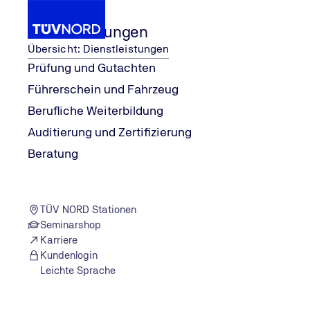
Dienstleistungen
Übersicht: Dienstleistungen
Prüfung und Gutachten
Führerschein und Fahrzeug
Unternehmen
...
Photovoltaik: Vor
Wissen
Elektrotechnik
Berufliche Weiterbildung
Home
Auditierung und Zertifizierung
Beratung
TÜV NORD Stationen
Seminarshop
Karriere
Kundenlogin
Leichte Sprache