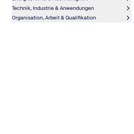
Technik, Industrie & Anwendungen
Organisation, Arbeit & Qualifikation
VDE 0100-600
DIN VDE 0126-23-2 und DIN VDE 0100-712
TÜV NORD – Ihr Partner für berufliche W
Mit flexiblen Formaten und fundierter Expertise machen w
Zum Seminarshop