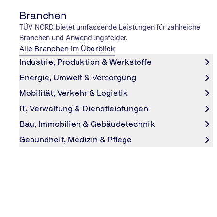
Branchen
TÜV NORD bietet umfassende Leistungen für zahlreiche
Branchen und Anwendungsfelder.
Alle Branchen im Überblick
Industrie, Produktion & Werkstoffe
Energie, Umwelt & Versorgung
Mobilität, Verkehr & Logistik
IT, Verwaltung & Dienstleistungen
ELEKTROTECHNIK
Bau, Immobilien & Gebäudetechnik
Photovoltaik: Vorschriften für Un
Gesundheit, Medizin & Pflege
Ein Experte verrät, warum PV-Anlagen ein enormes Poten
Unternehmen mitbringen und worauf dabei zu achten ist