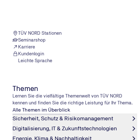
Wichtige Normen und Gesetze für PV-An
„Normen und Gesetze können beim Bau und Betrieb von
den
VDE-Vorschriften
für Photovoltaik-Anlagen und de
TÜV NORD Stationen
Versicherer
betrachten.
Seminarshop
In elektrotechnischer Hinsicht besonders wichtig sind d
Karriere
Kundenlogin
Leichte Sprache
DIN VDE 0100-712
DIN VDE 0185-305-3 Beiblatt
Themen
Lernen Sie die vielfältige Themenwelt von TÜV NORD
DIN VDE 0100-443
kennen und finden Sie die richtige Leistung für Ihr Thema.
Alle Themen im Überblick
Sicherheit, Schutz & Risikomanagement
VDS-Richtlinien
Digitalisierung, IT & Zukunftstechnologien
Energie, Klima & Nachhaltigkeit
DIN VDE 0126-23-1