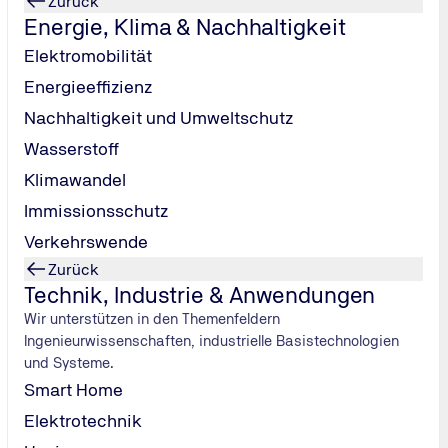
Zurück
Elektrotechnik - Fachkenntnisse
Präsenzseminar
Energie, Klima & Nachhaltigkeit
Service, Wartung und Prüfung von
Elektromobilität
Photovoltaikanlagen - Praxisseminar
Energieeffizienz
Messtechnik
Nachhaltigkeit und Umweltschutz
Thermografie und elektrotechnische Messungen
Wasserstoff
nach DIN VDE 0100-600 und DIN VDE 0100-712
Klimawandel
Immissionsschutz
2 Tage
9 Termine
Verkehrswende
Zurück
Technik, Industrie & Anwendungen
Wir unterstützen in den Themenfeldern
Ingenieurwissenschaften, industrielle Basistechnologien
und Systeme.
übergreifendes Know-how
Smart Home
Elektrotechnik
, je nach Gebäude, ergänzende Vorgaben wie die
Industrieba