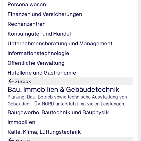
Personalwesen
Finanzen und Versicherungen
Rechenzentren
e Vorgaben und Normen
Konsumgüter und Handel
Unternehmensberatung und Management
wankender Strompreise, steigender
Einspeisevergütungen
u
Informationstechnologie
Öffentliche Verwaltung
insparpotenzial groß. Aber bei der Installation, der Inbetri
schätzen häufig, wie viele gesetzliche Vorgaben und Normen da
Hotellerie und Gastronomie
ass die eigene
Gebäudeversicherung
kündigt. Außerdem wirke
Zurück
Bau, Immobilien & Gebäudetechnik
ür Photovoltaikanlagen, darüber unterhalten,
Planung, Bau, Betrieb sowie technische Ausstattung von
r Wartung von Photovoltaik-Anlagen entscheidend sind,
Gebäuden: TÜV NORD unterstützt mit vielen Leistungen.
chtung von PV-Anlagen eine zentrale Rolle spielt und
Baugewerbe, Bautechnik und Bauphysik
Immobilien
Kälte, Klima, Lüftungstechnik
Zurück