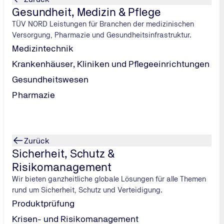
Gesundheit, Medizin & Pflege
lagen im Überblick
TÜV NORD Leistungen für Branchen der medizinischen
Versorgung, Pharmazie und Gesundheitsinfrastruktur.
 PV-Anlagen einen
Stolperstein
darstellen“, warnt André Han
Medizintechnik
n Fachregeln des Dachdeckerhandwerks müssen ​Dienstleisten
Krankenhäuser, Kliniken und Pflegeeinrichtungen
ie folgenden
Vorgaben
für Photovoltaik-Anlagen:
Gesundheitswesen
Pharmazie
Zurück
Sicherheit, Schutz &
Risikomanagement
Wir bieten ganzheitliche globale Lösungen für alle Themen
rund um Sicherheit, Schutz und Verteidigung.
Produktprüfung
Krisen- und Risikomanagement