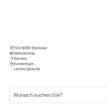
1. Voraussetzungen
Bedarfsanalyse
2. Lernziele, Kennzahlen und Bewertung
Gespräche
Befragungen
Skill-Ga
Lern
Monetäre 
3. Transparenz schaffen
TÜV NORD Stationen
Seminarshop
Karriere
Kundenlogin
Leichte Sprache
Maßnahmen während der Weiterbildung
Neben der Budgetüberwachung ist auch eine
Prüfung 
Planung entspricht
oder ob
Anpassungen
erforderlic
empfehlenswert. Hilfreich dafür ist
Zwischenfeedback