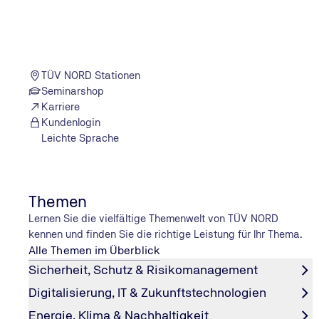
Steigerung der individuellen Qualifikation:
Auswirkung
Anpassungs- und Innovationsfähigkeit:
Helfen die Sc
Transformationen anzupassen?
Gesellschaftlicher Mehrwert:
Wirtschaftliche und gesell
TÜV NORD Stationen
Inklusion und Nachhaltigkeit gewinnen an Bedeutung.
Seminarshop
Karriere
Kundenlogin
Leichte Sprache
Lernen messbar machen mit drei zentra
Neben klassischen Kennzahlen erfassen moderne Anal
Themen
haben sich
drei Kategorien von Leistungsindikatoren
Lernen Sie die vielfältige Themenwelt von TÜV NORD
1. Lerndaten
kennen und finden Sie die richtige Leistung für Ihr Thema.
Alle Themen im Überblick
deskriptiven KPIs oder Kennzahlen
Sicherheit, Schutz & Risikomanagement
2. Leistungsdaten
Abschlussrate pro Lernpfad und Modul
Digitalisierung, IT & Zukunftstechnologien
Vorher-Nachher-Wissen
Gesamtzahl der registrierten Teilnehmenden
Wirksamkeit des Lernens
Energie, Klima & Nachhaltigkeit
Zufriedenheitsrate