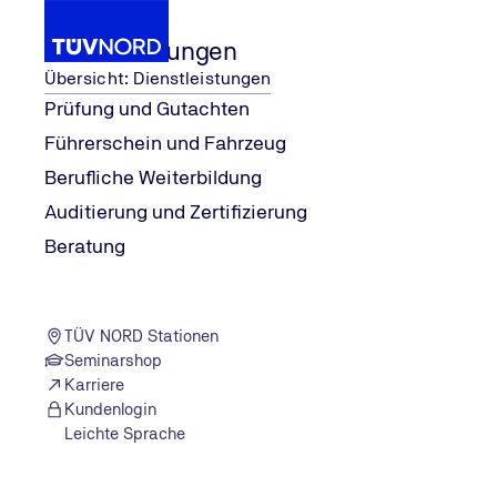
Dienstleistungen
Übersicht: Dienstleistungen
Prüfung und Gutachten
Führerschein und Fahrzeug
dung strat
...
Return on 
Wissen
Personalentwicklung
Berufliche Weiterbildung
Home
Auditierung und Zertifizierung
Beratung
TÜV NORD Stationen
Seminarshop
Karriere
Kundenlogin
Leichte Sprache