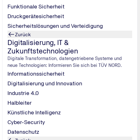
 ob Teilnehmende das Lernangebot weiterempfehlen würden
Funktionale Sicherheit
Datenanalysen
Druckgerätesicherheit
Sicherheitslösungen und Verteidigung
Zurück
Follow-up-Um
Digitalisierung, IT &
eiterbildung
Zukunftstechnologien
n Digitalisierungsprojekten
erbildungsmaßnahmen
Digitale Transformation, datengetriebene Systeme und
ir Sie fit für die Herausforderungen der Zukunft – ob im Semin
neue Technologien: Informieren Sie sich bei TÜV NORD.
Informationssicherheit
Digitalisierung und Innovation
Industrie 4.0
Halbleiter
Kommunikation, persönliche und soziale Kompetenzen
Künstliche Intelligenz-Training
Künstliche Intelligenz
KI-Training: Selbstreflexion lernen
Cyber-Security
Datenschutz