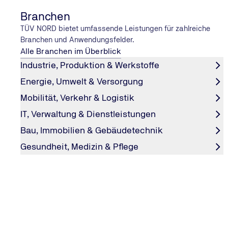
Branchen
TÜV NORD bietet umfassende Leistungen für zahlreiche
Branchen und Anwendungsfelder.
Alle Branchen im Überblick
Industrie, Produktion & Werkstoffe
Energie, Umwelt & Versorgung
PERSONALENTWICKLUNG
Mobilität, Verkehr & Logistik
Return on Education: Weiterbildun
IT, Verwaltung & Dienstleistungen
strategisch planen
Bau, Immobilien & Gebäudetechnik
Weiterbildung lohnt sich, wenn sie richtig geplant und b
Gesundheit, Medizin & Pflege
Lesen Sie, wie Unternehmen mit klaren Zielen, KPIs und d
den Lernerfolg steigern können.