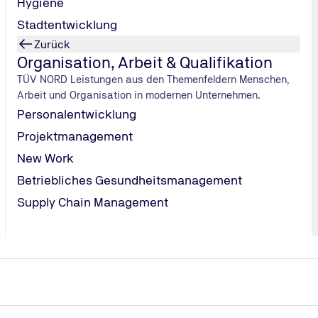
Hygiene
Stadtentwicklung
Zurück
Organisation, Arbeit & Qualifikation
TÜV NORD Leistungen aus den Themenfeldern Menschen,
p-Analyse
Arbeit und Organisation in modernen Unternehmen.
Diskrepanz
ziele zu definieren
SMAR
wertvo
Personalentwicklung
Erfolge
nachhaltig
Projektmanagement
Feedbackgespräche und Teilneh
nicht
New Work
Betriebliches Gesundheitsmanagement
Supply Chain Management
der laufenden Maßnahme
ein wichtiger Bestandteil des Bildung
h sind. Insbesondere bei Fortbildungen über einen
längeren Ze
der Teilnehmenden, um die Weiterbildung rechtzeitig entsprech