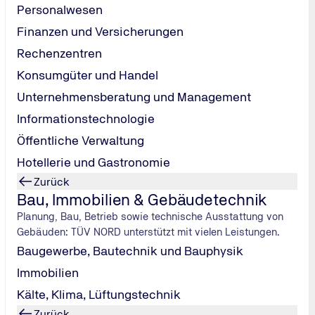
Personalwesen
Finanzen und Versicherungen
irtschaftswelt sind
Weiterbildungen
ein wertvolles Gut sowo
s sich die Fortbildungen lohnen, sodass Kenntnisse und Fähigk
Rechenzentren
stoph Hieber
, Director im Bereich Learning bei Deloitte Consu
Konsumgüter und Handel
 Nutzen
von Weiterbildungen aus?
Unternehmensberatung und Management
 Weiterbildungsmaßnahmen fundiert zu messen?
Informationstechnologie
teuern?
Öffentliche Verwaltung
Hotellerie und Gastronomie
Zurück
Bau, Immobilien & Gebäudetechnik
Planung, Bau, Betrieb sowie technische Ausstattung von
ive geprägt, beschreibt
„Return on Education“ (ROE)
den
Nutz
Gebäuden: TÜV NORD unterstützt mit vielen Leistungen.
gsmaßnahmen und erwartet im Gegenzug einen
messbaren Mehrw
Baugewerbe, Bautechnik und Bauphysik
ällen direkt erfassen – etwa, wenn geschulte Vertriebsteams h
Immobilien
Kälte, Klima, Lüftungstechnik
rückt die
individuelle und organisationale Entwicklung
in 
Zurück