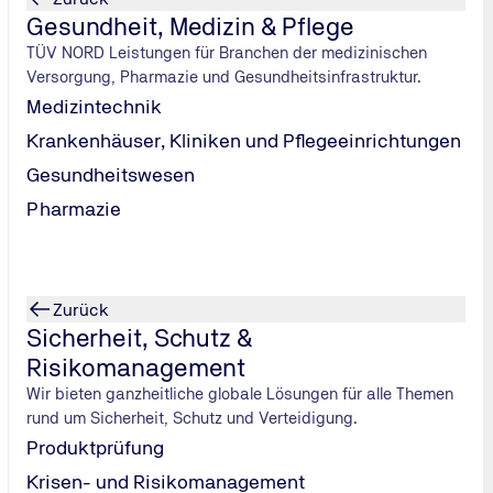
 der Bildungsmaßnahmen auf Wissen und Kompetenzen einzeln
Gesundheit, Medizin & Pflege
hulungen Organisationen und Teams in Zeiten der digitalen Tr
TÜV NORD Leistungen für Branchen der medizinischen
Versorgung, Pharmazie und Gesundheitsinfrastruktur.
schaftliche Entwicklung, Zukunftsfähigkeit, finanzielle Stabil
Medizintechnik
Krankenhäuser, Kliniken und Pflegeeinrichtungen
Gesundheitswesen
Pharmazie
len KPI-Sets
ysemodelle auch den
langfristigen Wissenstransfer
und die
(Key Performance Indicators, KPIs) etabliert:
Zurück
Sicherheit, Schutz &
Risikomanagement
Wir bieten ganzheitliche globale Lösungen für alle Themen
rund um Sicherheit, Schutz und Verteidigung.
Produktprüfung
stests
360-Grad-Feedback
Krisen- und Risikomanagement