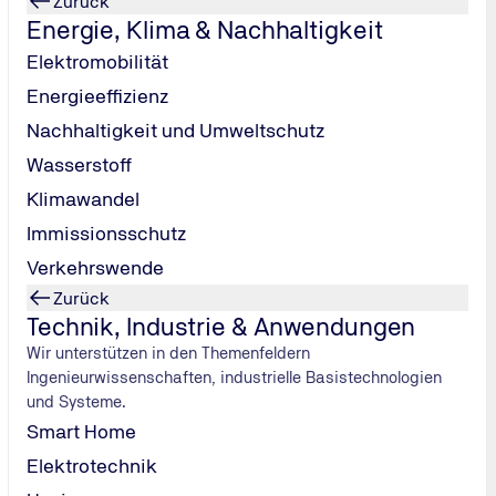
Zurück
Für Führungskräfte - Persönliche Stärken und
Energie, Klima & Nachhaltigkeit
blinde Flecken erkennen
Elektromobilität
Energieeffizienz
80
1 Termin
Minuten
Nachhaltigkeit und Umweltschutz
Wasserstoff
Klimawandel
Immissionsschutz
Verkehrswende
sen, statt nachtäglich bewerten
Zurück
Technik, Industrie & Anwendungen
Wir unterstützen in den Themenfeldern
ielerlei Hinsicht
lohnen
. Die
Herausforderung
bei der Umsetz
Ingenieurwissenschaften, industrielle Basistechnologien
ulegen.
und Systeme.
Smart Home
Elektrotechnik