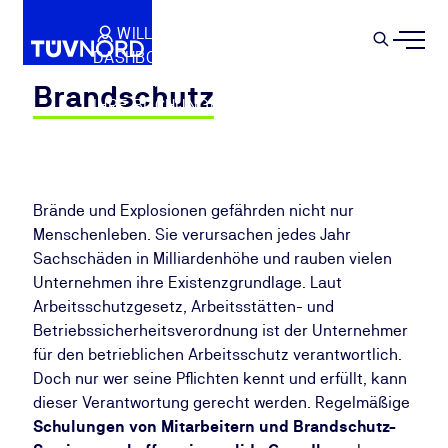
Springe zum Hauptinhalt
WILLKOMMEN
WARENKORB
SEMIN
DASHBOARD
Suche
IHR PROFIL
Brandschutz
IHRE BUCHUNGEN
ABMELDEN
Brände und Explosionen gefährden nicht nur
Menschenleben. Sie verursachen jedes Jahr
Sachschäden in Milliardenhöhe und rauben vielen
Unternehmen ihre Existenzgrundlage. Laut
Arbeitsschutzgesetz, Arbeitsstätten- und
Betriebssicherheitsverordnung ist der Unternehmer
für den betrieblichen Arbeitsschutz verantwortlich.
Doch nur wer seine Pflichten kennt und erfüllt, kann
dieser Verantwortung gerecht werden. Regelmäßige
Schulungen von Mitarbeitern und Brandschutz-