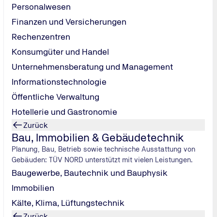
Personalwesen
Finanzen und Versicherungen
Rechenzentren
Konsumgüter und Handel
Unternehmensberatung und Management
chen Tätigkeit. Entscheidend ist, wie Unternehmen sie bewert
Informationstechnologie
ht, potenzielle Gefahren zu ignorieren, ist es zielführend, m
Öffentliche Verwaltung
einer systematischen Risikobewertung beziehungsweise Risiko
Hotellerie und Gastronomie
r Unternehmen identifizieren und welche Methoden für die Ris
Zurück
 als etwas Negatives ansieht, verkennt ihr Potenzial.
Bau, Immobilien & Gebäudetechnik
Aktiengesellschaften, dass sie Risiken frühzeitig erkennen un
zwirtschaftlichen Umfeld, einer sich verändernden Marktsituat
Planung, Bau, Betrieb sowie technische Ausstattung von
Gebäuden: TÜV NORD unterstützt mit vielen Leistungen.
hmen absichern – und sie sind sogar gesetzlich zur „
Risikof
Baugewerbe, Bautechnik und Bauphysik
Immobilien
Kälte, Klima, Lüftungstechnik
Zurück