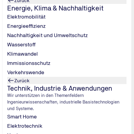
Zurück
Energie, Klima & Nachhaltigkeit
Elektromobilität
4 Tage
8 Termine
Energieeffizienz
Nachhaltigkeit und Umweltschutz
Wasserstoff
Klimawandel
Immissionsschutz
Verkehrswende
Zurück
Jour fixe festlegen
Technik, Industrie & Anwendungen
Wir unterstützen in den Themenfeldern
Kontinuierliche Verbesserung
Ingenieurwissenschaften, industrielle Basistechnologien
und Systeme.
Smart Home
Dokumentation
Elektrotechnik