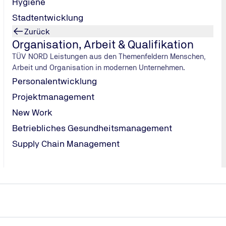
Hygiene
IT-Grundschutz-Praktiker (TÜV)
Stadtentwicklung
Zurück
Organisation, Arbeit & Qualifikation
TÜV NORD Leistungen aus den Themenfeldern Menschen,
Arbeit und Organisation in modernen Unternehmen.
Personalentwicklung
ich
Projektmanagement
rtung:
New Work
, wenn das
Betriebliches Gesundheitsmanagement
Zu den Veranstaltungen
lichkeit, dass
Supply Chain Management
ung werden
ung
bewertet
och“ und „sehr