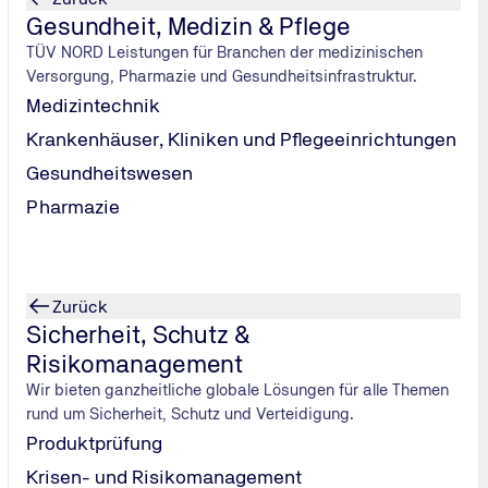
siken identifizieren
Gesundheit, Medizin & Pflege
TÜV NORD Leistungen für Branchen der medizinischen
ei die
Bereitschaft
, sich mit Risiken zu beschäftigen, gering 
Versorgung, Pharmazie und Gesundheitsinfrastruktur.
esuch: Solange die Zähne nicht schmerzen, tut man nichts.“
Medizintechnik
nd Geschäftsführer von GUKSA ist das der falsche Weg. „Sie m
Krankenhäuser, Kliniken und Pflegeeinrichtungen
Gesundheitswesen
-Analyse
(Strengths = Stärken, Weaknesses = Schwächen, Op
Pharmazie
efragungen, Workshops, Schadensstatistiken oder einer Fehle
enlisten zusammengetragen.
 Risiko:
Zurück
Sicherheit, Schutz &
Risikomanagement
“)
Wir bieten ganzheitliche globale Lösungen für alle Themen
rund um Sicherheit, Schutz und Verteidigung.
 unterscheiden. Beispiele für externe Risiken sind Veränderu
Produktprüfung
en lassen sie sich von Unternehmen nicht beeinflussen.
Krisen- und Risikomanagement