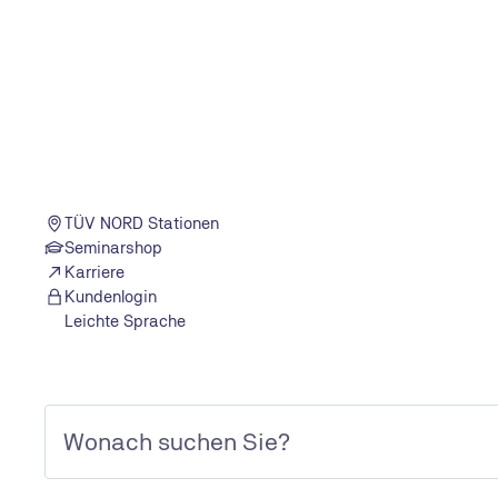
Risiken bewerten – Methoden im Vergle
TÜV NORD Stationen
Es gibt zwei
grundlegende Kriterien
für die Risikobewe
Seminarshop
Schadenshöhe bzw. -ausmaß (Wie groß ist der Schaden
Karriere
Ereignis eintritt?)
Kundenlogin
Eintrittswahrscheinlichkeit (Wie groß ist die Wahrschein
Leichte Sprache
das Ereignis eintritt?)
Zudem unterscheidet man
zwei Bewertungsansätze:
1 Qualitative Bewertung:
Bei einer qualitativen Bewert
Risiken in erster Linie mithilfe von
Intuition und Erfahr
und zum Beispiel in „sehr gering“, „gering“, „mittel“, „h
hoch“ eingeteilt.