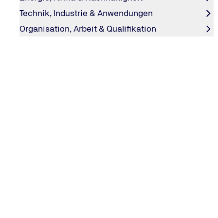
Technik, Industrie & Anwendungen
Organisation, Arbeit & Qualifikation
TÜV NORD – Ihr Partner für berufliche W
Mit flexiblen Formaten und fundierter Expertise machen w
Zum Seminarshop
Compliance
Webinar
Präsenzseminar
Seminar: Risikomanager (TÜV) – Risk
Manager
In der Schulung zum Risikomanagement Risiken