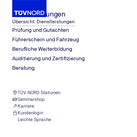
Dienstleistungen
Übersicht: Dienstleistungen
Prüfung und Gutachten
Führerschein und Fahrzeug
n Untern
...
Methoden
Wissen
Qualitätsmanagement
Berufliche Weiterbildung
Home
Auditierung und Zertifizierung
Beratung
TÜV NORD Stationen
Seminarshop
Karriere
Kundenlogin
Leichte Sprache