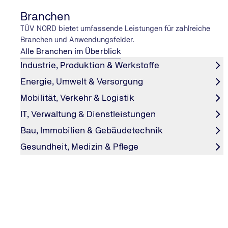
Branchen
TÜV NORD bietet umfassende Leistungen für zahlreiche
Branchen und Anwendungsfelder.
Alle Branchen im Überblick
Industrie, Produktion & Werkstoffe
Energie, Umwelt & Versorgung
Mobilität, Verkehr & Logistik
QUALITÄTSMANAGEMENT
IT, Verwaltung & Dienstleistungen
Methoden der Risikobewertung in
Bau, Immobilien & Gebäudetechnik
Unternehmen: Überblick
Gesundheit, Medizin & Pflege
Wie können Unternehmen Risiken identifizieren und bew
erhalten Sie einen Überblick über die wichtigsten Metho