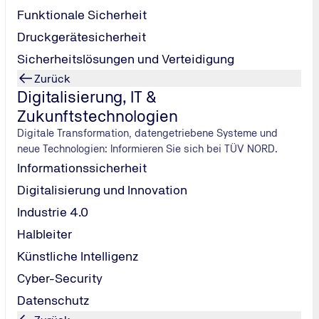
Funktionale Sicherheit
Druckgerätesicherheit
Sicherheitslösungen und Verteidigung
Zurück
eiterbildung
Digitalisierung, IT &
Zukunftstechnologien
ir Sie fit für die Herausforderungen der Zukunft – ob im Semin
Digitale Transformation, datengetriebene Systeme und
neue Technologien: Informieren Sie sich bei TÜV NORD.
Informationssicherheit
Digitalisierung und Innovation
Industrie 4.0
Informationsmanagement
Webinar
Präsenzseminar
Halbleiter
IT-Grundschutz-Praktiker (TÜV)
Künstliche Intelligenz
Cyber-Security
Datenschutz
Basisschulung gemäß BSI IT-Grundschutz 200-x