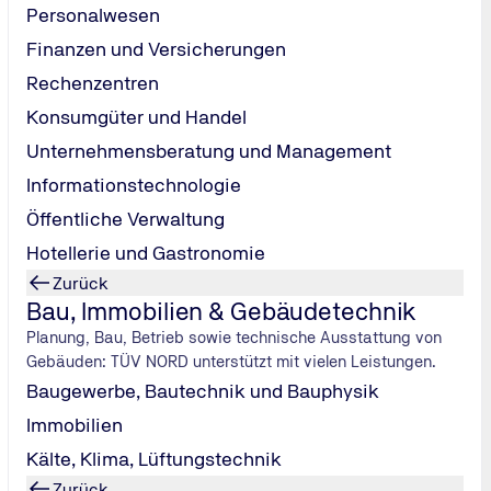
Personalwesen
Finanzen und Versicherungen
Rechenzentren
Konsumgüter und Handel
Unternehmensberatung und Management
Webinar: Klare Kriterien, maximales Vertra
Informationstechnologie
23. September 2026 - Webinar| Online| Qualitätsmanagem
Öffentliche Verwaltung
Das Qualitätszeichen „ok für kids“, vergeben durch den 
Hotellerie und Gastronomie
zeichnet Organisationen aus, die sich
durch unabhängig g
Zurück
hervorheben.
Nutzen Sie den Vertrauensvorsprung als klar
Bau, Immobilien & Gebäudetechnik
kostenlosen Webinar,
wie Sie von einer Zertifizierung pro
Planung, Bau, Betrieb sowie technische Ausstattung von
Qualitätszeichen aussieht!
Gebäuden: TÜV NORD unterstützt mit vielen Leistungen.
Mehr zur Veranstaltung
Baugewerbe, Bautechnik und Bauphysik
Immobilien
Kälte, Klima, Lüftungstechnik
Zurück