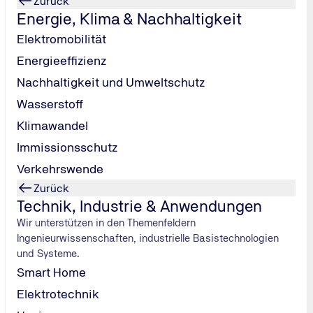
Zurück
08. Oktober 2026 - Veranstaltung | Kassel | NearFood Safe
Energie, Klima & Nachhaltigkeit
Es erwarten Sie spannende Diskussionen über aktuelle The
und Zertifizierungen prägen. Nutzen Sie die Gelegenheit,
Elektromobilität
Perspektiven zu gewinnen, die Ihre berufliche Praxis berei
Energieeffizienz
Mehr zur Veranstaltung
Nachhaltigkeit und Umweltschutz
Wasserstoff
Klimawandel
Immissionsschutz
Verkehrswende
Zurück
Technik, Industrie & Anwendungen
Wir unterstützen in den Themenfeldern
Ingenieurwissenschaften, industrielle Basistechnologien
Beratertag Medizinprodukte 2026
und Systeme.
15. Oktober 2026 - Veranstaltung | Essen | Medizinprodukt
Smart Home
Wir laden Sie ein zum Beratertag Medizinprodukte 2026 in 
Elektrotechnik
Veranstaltung, freuen wir uns den Beratertag Medizinprodu