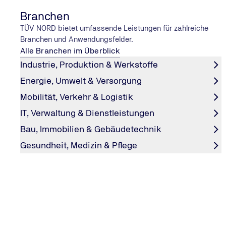
Branchen
TÜV NORD bietet umfassende Leistungen für zahlreiche
Branchen und Anwendungsfelder.
Alle Branchen im Überblick
Industrie, Produktion & Werkstoffe
Energie, Umwelt & Versorgung
Mobilität, Verkehr & Logistik
Veranstaltungen rund um Auditier
IT, Verwaltung & Dienstleistungen
Zertifizierung
Bau, Immobilien & Gebäudetechnik
Auf dieser Seite erhalten Sie eine Übersicht zu Termine
Gesundheit, Medizin & Pflege
und Vor-Ort-Veranstaltungen rund um Auditierung und Zer
Erweitern Sie Ihr Wissen und vernetzen Sie sich mit Exp